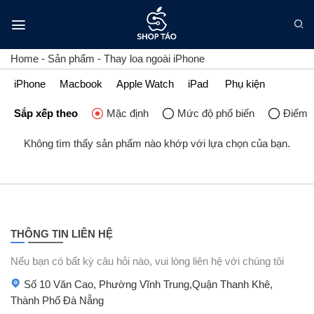
Bỏ
qua
nội
dung
Home
-
Sản phẩm
-
Thay loa ngoài iPhone
iPhone
Macbook
Apple Watch
iPad
Phụ kiện
Sắp xếp theo
Mặc định
Mức độ phổ biến
Điểm đ
Không tìm thấy sản phẩm nào khớp với lựa chọn của bạn.
THÔNG TIN LIÊN HỆ
Nếu bạn có bất kỳ câu hỏi nào, vui lòng liên hệ với chúng tôi
Số 10 Văn Cao, Phường Vĩnh Trung,Quận Thanh Khê,
Thành Phố Đà Nẵng