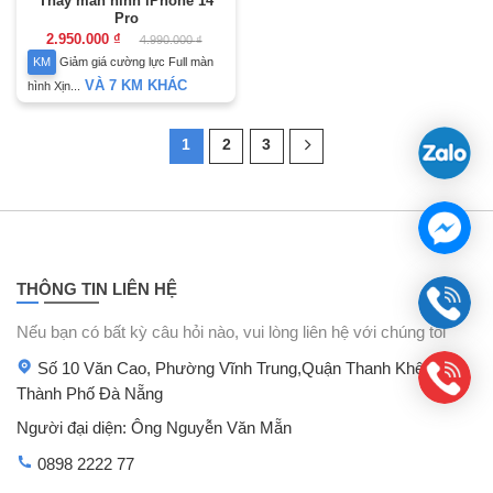
Thay màn hình iPhone 14
Pro
2.950.000
₫
4.990.000
₫
KM
Giảm giá cường lực Full màn
VÀ 7 KM KHÁC
hình Xịn...
1
2
3
THÔNG TIN LIÊN HỆ
Nếu bạn có bất kỳ câu hỏi nào, vui lòng liên hệ với chúng tôi
Số 10 Văn Cao, Phường Vĩnh Trung,Quận Thanh Khê,
Thành Phố Đà Nẵng
Người đại diện: Ông Nguyễn Văn Mẵn
0898 2222 77