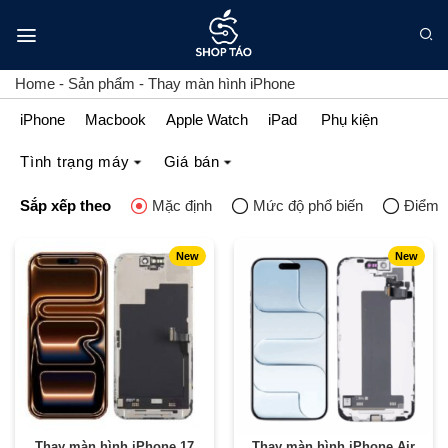
Bỏ
qua
nội
dung
Home
-
Sản phẩm
-
Thay màn hình iPhone
iPhone
Macbook
Apple Watch
iPad
Phụ kiện
Tình trạng máy
Giá bán
Sắp xếp theo
Mặc định
Mức độ phổ biến
Điểm đ
New
New
Thay màn hình iPhone 17
Thay màn hình iPhone Air