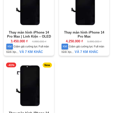
Thay màn hình iPhone 14
Thay màn hình iPhone 14
Pro Max | Linh Kiện – OLED
Pro Max
Giá
Giá
3.450.000
₫
4.250.000
₫
4.990.000
₫
5.990.000
₫
gốc
hiện
KM
Giảm giá cường lực Full màn
KM
Giảm giá cường lực Full màn
là:
tại
4.990.000 ₫.
là:
VÀ 7 KM KHÁC
VÀ 7 KM KHÁC
hình Xịn...
hình Xịn...
3.450.000 ₫.
-41%
New