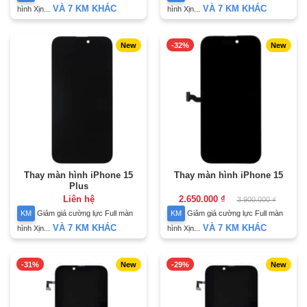
VÀ 7 KM KHÁC
VÀ 7 KM KHÁC
hình Xịn...
hình Xịn...
New
-32%
New
Thay màn hình iPhone 15
Thay màn hình iPhone 15
Plus
Giá
Giá
Liên hệ
2.650.000
₫
3.900.000
₫
gốc
hiện
KM
Giảm giá cường lực Full màn
KM
Giảm giá cường lực Full màn
là:
tại
3.900.000 ₫.
là:
VÀ 7 KM KHÁC
VÀ 7 KM KHÁC
hình Xịn...
hình Xịn...
2.650.000 ₫.
-31%
New
-29%
New