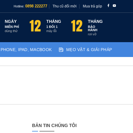
Thu cũ đổi mới
Mua trả góp
0898 222277
Hotline:
NGÀY
THÁNG
THÁNG
MIỄN PHÍ
1 ĐỔI 1
BẢO
HÀNH
dùng thử
máy lỗi
rơi vỡ
IPHONE, IPAD, MACBOOK
MẸO VẶT & GIẢI PHÁP
BẢN TIN CHÚNG TÔI