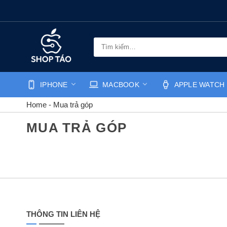
Bỏ
qua
nội
dung
Tìm
kiếm:
IPHONE
MACBOOK
APPLE WATCH
Home
-
Mua trả góp
MUA TRẢ GÓP
THÔNG TIN LIÊN HỆ