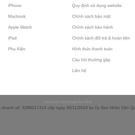
iPhone
Quy định sử dụng website
Macbook
Chính sách bảo mật
Apple Watch
Chính sách bảo hành
iPad
Chính sách đổi trả & hoàn tiền
Phụ Kiện
Hình thức thanh toán
Câu hỏi thường gặp
Liên hệ
Copyright © 2026 Apple Đà Nẵng
h doanh số: 32B8017414 cấp ngày 30/11/2018 tại Ủy Ban Nhân Dân 