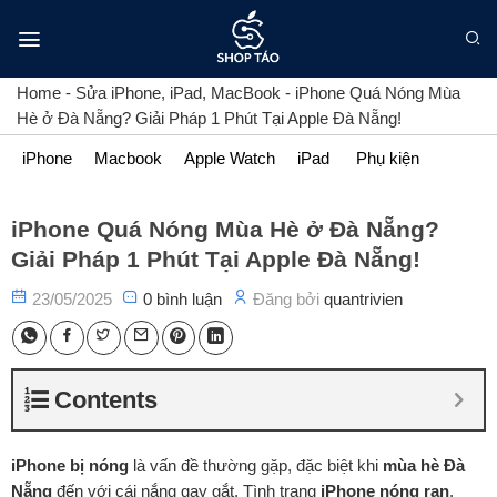
Bỏ
qua
nội
dung
Home
-
Sửa iPhone, iPad, MacBook
-
iPhone Quá Nóng Mùa
Hè ở Đà Nẵng? Giải Pháp 1 Phút Tại Apple Đà Nẵng!
iPhone
Macbook
Apple Watch
iPad
Phụ kiện
iPhone Quá Nóng Mùa Hè ở Đà Nẵng?
Giải Pháp 1 Phút Tại Apple Đà Nẵng!
23/05/2025
0 bình luận
Đăng bởi
quantrivien
Contents
iPhone bị nóng
là vấn đề thường gặp, đặc biệt khi
mùa hè Đà
Nẵng
đến với cái nắng gay gắt. Tình trạng
iPhone nóng ran
,