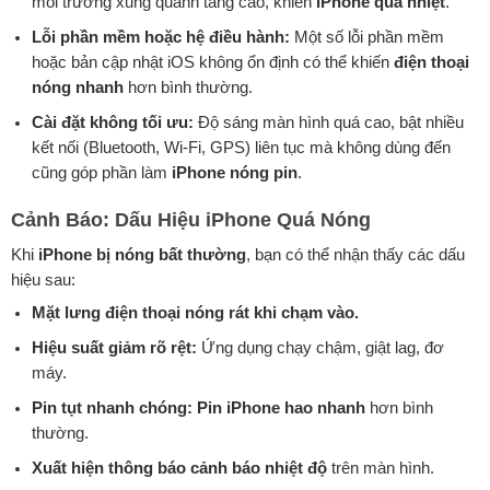
môi trường xung quanh tăng cao, khiến
iPhone quá nhiệt
.
Lỗi phần mềm hoặc hệ điều hành:
Một số lỗi phần mềm
hoặc bản cập nhật iOS không ổn định có thể khiến
điện thoại
nóng nhanh
hơn bình thường.
Cài đặt không tối ưu:
Độ sáng màn hình quá cao, bật nhiều
kết nối (Bluetooth, Wi-Fi, GPS) liên tục mà không dùng đến
cũng góp phần làm
iPhone nóng pin
.
Cảnh Báo: Dấu Hiệu iPhone Quá Nóng
Khi
iPhone bị nóng bất thường
, bạn có thể nhận thấy các dấu
hiệu sau:
Mặt lưng điện thoại nóng rát khi chạm vào.
Hiệu suất giảm rõ rệt:
Ứng dụng chạy chậm, giật lag, đơ
máy.
Pin tụt nhanh chóng:
Pin iPhone hao nhanh
hơn bình
thường.
Xuất hiện thông báo cảnh báo nhiệt độ
trên màn hình.