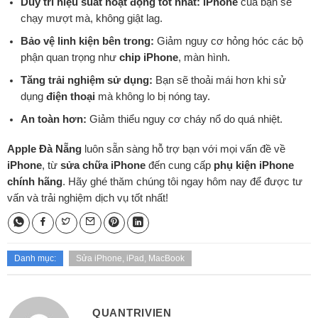
Duy trì hiệu suất hoạt động tốt nhất:
iPhone
của bạn sẽ
chạy mượt mà, không giật lag.
Bảo vệ linh kiện bên trong:
Giảm nguy cơ hỏng hóc các bộ
phận quan trọng như
chip iPhone
, màn hình.
Tăng trải nghiệm sử dụng:
Bạn sẽ thoải mái hơn khi sử
dụng
điện thoại
mà không lo bị nóng tay.
An toàn hơn:
Giảm thiểu nguy cơ cháy nổ do quá nhiệt.
Apple Đà Nẵng
luôn sẵn sàng hỗ trợ bạn với mọi vấn đề về
iPhone
, từ
sửa chữa iPhone
đến cung cấp
phụ kiện iPhone
chính hãng
. Hãy ghé thăm chúng tôi ngay hôm nay để được tư
vấn và trải nghiệm dịch vụ tốt nhất!
Danh mục:
Sửa iPhone, iPad, MacBook
QUANTRIVIEN