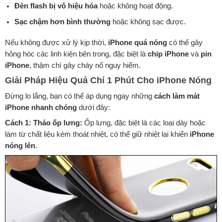
Đèn flash bị vô hiệu hóa
hoặc không hoạt động.
Sạc chậm hơn bình thường
hoặc không sạc được.
Nếu không được xử lý kịp thời,
iPhone quá nóng
có thể gây
hỏng hóc các linh kiện bên trong, đặc biệt là
chip iPhone
và
pin
iPhone
, thậm chí gây cháy nổ nguy hiểm.
Giải Pháp Hiệu Quả Chỉ 1 Phút Cho iPhone Nóng
Đừng lo lắng, bạn có thể áp dụng ngay những
cách làm mát
iPhone nhanh chóng
dưới đây:
Cách 1: Tháo ốp lưng:
Ốp lưng, đặc biệt là các loại dày hoặc
làm từ chất liệu kém thoát nhiệt, có thể giữ nhiệt lại khiến
iPhone
nóng lên
.