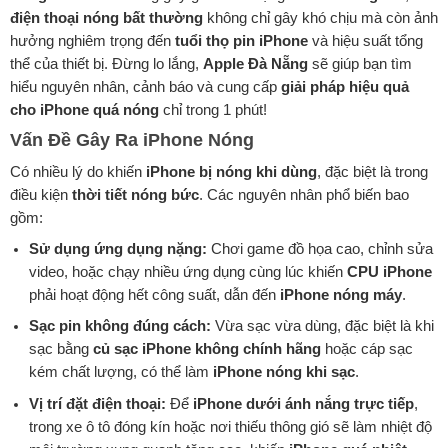
điện thoại nóng bất thường
không chỉ gây khó chịu mà còn ảnh
hưởng nghiêm trọng đến
tuổi thọ pin iPhone
và hiệu suất tổng
thể của thiết bị. Đừng lo lắng,
Apple Đà Nẵng
sẽ giúp bạn tìm
hiểu nguyên nhân, cảnh báo và cung cấp
giải pháp hiệu quả
cho iPhone quá nóng
chỉ trong 1 phút!
Vấn Đề Gây Ra iPhone Nóng
Có nhiều lý do khiến
iPhone bị nóng khi dùng
, đặc biệt là trong
điều kiện
thời tiết nóng bức
. Các nguyên nhân phổ biến bao
gồm:
Sử dụng ứng dụng nặng:
Chơi game đồ họa cao, chỉnh sửa
video, hoặc chạy nhiều ứng dụng cùng lúc khiến
CPU iPhone
phải hoạt động hết công suất, dẫn đến
iPhone nóng máy
.
Sạc pin không đúng cách:
Vừa sạc vừa dùng, đặc biệt là khi
sạc bằng
củ sạc iPhone không chính hãng
hoặc cáp sạc
kém chất lượng, có thể làm
iPhone nóng khi sạc
.
Vị trí đặt điện thoại:
Để
iPhone dưới ánh nắng trực tiếp
,
trong xe ô tô đóng kín hoặc nơi thiếu thông gió sẽ làm nhiệt độ