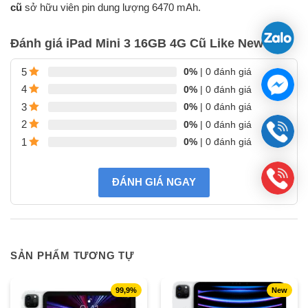
cũ
sở hữu viên pin dung lượng 6470 mAh.
Đánh giá iPad Mini 3 16GB 4G Cũ Like New 99%
0%
| 0 đánh giá
5
0%
| 0 đánh giá
4
0%
| 0 đánh giá
3
0%
| 0 đánh giá
2
0%
| 0 đánh giá
1
ĐÁNH GIÁ NGAY
SẢN PHẨM TƯƠNG TỰ
99,9%
New