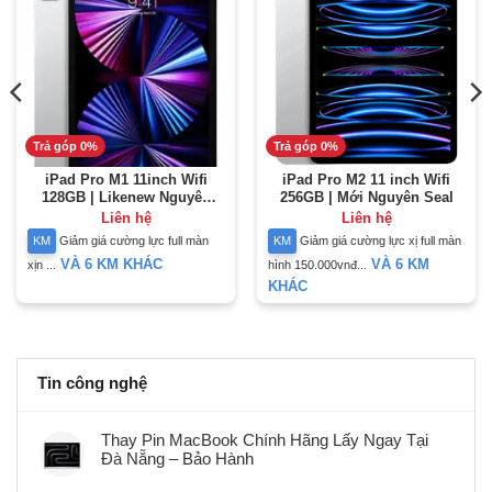
Trả góp 0%
Trả góp 0%
iPad Pro M1 11inch Wifi
iPad Pro M2 11 inch Wifi
128GB | Likenew Nguyên
256GB | Mới Nguyên Seal
Bản
Liên hệ
Liên hệ
KM
Giảm giá cường lực full màn
KM
Giảm giá cường lực xị full màn
VÀ 6 KM KHÁC
VÀ 6 KM
xịn ...
hình 150.000vnđ...
KHÁC
Tin công nghệ
Thay Pin MacBook Chính Hãng Lấy Ngay Tại
Đà Nẵng – Bảo Hành
Không