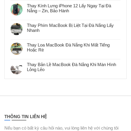
có
bình
Thay Kính Lưng iPhone 12 Lấy Ngay Tại Đà
luận
Nẵng – Zin, Bảo Hành
ở
Thay
Không
Pin
có
MacBook
bình
Chính
Thay Phím MacBook Bị Liệt Tại Đà Nẵng Lấy
luận
Hãng
Nhanh
ở
Lấy
Thay
Ngay
Không
Kính
Tại
có
Lưng
Đà
bình
iPhone
Thay Loa MacBook Đà Nẵng Khi Mất Tiếng
Nẵng
luận
12
–
Hoặc Rè
ở
Lấy
Bảo
Thay
Ngay
Không
Hành
Phím
Tại
có
MacBook
Đà
bình
Bị
Thay Bản Lề MacBook Đà Nẵng Khi Màn Hình
Nẵng
luận
Liệt
–
Lỏng Lẻo
ở
Tại
Zin,
Thay
Đà
Không
Bảo
Loa
Nẵng
có
Hành
MacBook
Lấy
bình
Đà
Nhanh
luận
Nẵng
ở
Khi
Thay
Mất
Bản
Tiếng
Lề
Hoặc
MacBook
Rè
Đà
Nẵng
Khi
THÔNG TIN LIÊN HỆ
Màn
Hình
Lỏng
Nếu bạn có bất kỳ câu hỏi nào, vui lòng liên hệ với chúng tôi
Lẻo