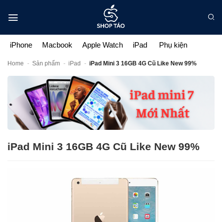
Bỏ
qua
nội
dung
iPhone
Macbook
Apple Watch
iPad
Phụ kiện
Home
-
Sản phẩm
-
iPad
-
iPad Mini 3 16GB 4G Cũ Like New 99%
iPad Mini 3 16GB 4G Cũ Like New 99%