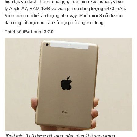
hiện tại: với kích thước nhỏ gọn, màn hình 7.9 inches, vi xử
lý Apple A7, RAM 1GB và viên pin có dung lượng 6470 mAh.
Với những chi tiết ấn tượng như vậy
iPad mini 3 cũ
dư sức
đáp ứng tốt mọi nhu cấu sử dụng của người dùng.
Thiết kế iPad mini 3 Cũ:
iPad mini 3 cũ được bổ sung màu vàng khá sang trọng