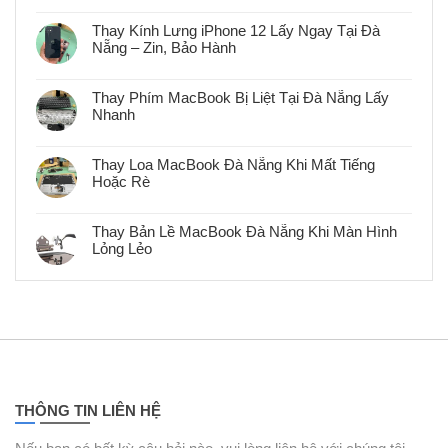
Không
có
bình
Thay Kính Lưng iPhone 12 Lấy Ngay Tại Đà
luận
Nẵng – Zin, Bảo Hành
ở
Thay
Không
Pin
có
MacBook
bình
Chính
Thay Phím MacBook Bị Liệt Tại Đà Nẵng Lấy
luận
Hãng
Nhanh
ở
Lấy
Thay
Ngay
Không
Kính
Tại
có
Lưng
Đà
bình
iPhone
Thay Loa MacBook Đà Nẵng Khi Mất Tiếng
Nẵng
luận
12
–
Hoặc Rè
ở
Lấy
Bảo
Thay
Ngay
Không
Hành
Phím
Tại
có
MacBook
Đà
bình
Bị
Thay Bản Lề MacBook Đà Nẵng Khi Màn Hình
Nẵng
luận
Liệt
–
Lỏng Lẻo
ở
Tại
Zin,
Thay
Đà
Không
Bảo
Loa
Nẵng
có
Hành
MacBook
Lấy
bình
Đà
Nhanh
luận
Nẵng
ở
Khi
Thay
Mất
Bản
Tiếng
Lề
Hoặc
MacBook
Rè
Đà
Nẵng
Khi
THÔNG TIN LIÊN HỆ
Màn
Hình
Lỏng
Lẻo