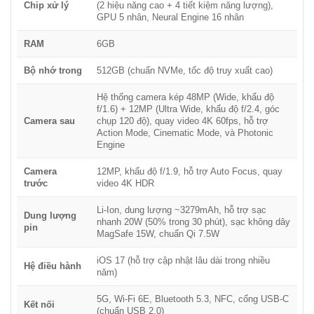
Chip xử lý
(2 hiệu năng cao + 4 tiết kiệm năng lượng),
GPU 5 nhân, Neural Engine 16 nhân
RAM
6GB
Bộ nhớ trong
512GB (chuẩn NVMe, tốc độ truy xuất cao)
Hệ thống camera kép 48MP (Wide, khẩu độ
f/1.6) + 12MP (Ultra Wide, khẩu độ f/2.4, góc
Camera sau
chụp 120 độ), quay video 4K 60fps, hỗ trợ
Action Mode, Cinematic Mode, và Photonic
Engine
Camera
12MP, khẩu độ f/1.9, hỗ trợ Auto Focus, quay
trước
video 4K HDR
Li-Ion, dung lượng ~3279mAh, hỗ trợ sạc
Dung lượng
nhanh 20W (50% trong 30 phút), sạc không dây
pin
MagSafe 15W, chuẩn Qi 7.5W
iOS 17 (hỗ trợ cập nhật lâu dài trong nhiều
Hệ điều hành
năm)
5G, Wi-Fi 6E, Bluetooth 5.3, NFC, cổng USB-C
Kết nối
(chuẩn USB 2.0)