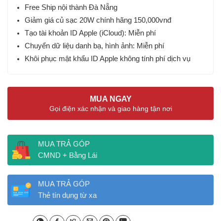
Free Ship nội thành Đà Nẵng
Giảm giá củ sạc 20W chính hãng 150,000vnđ
Tạo tài khoản ID Apple (iCloud): Miễn phí
Chuyển dữ liệu danh bạ, hình ảnh: Miễn phí
Khôi phục mật khẩu ID Apple không tính phí dịch vụ
MUA NGAY
Gọi điện xác nhận và giao hàng tận nơi
MUA TRẢ GÓP
CMND + Bằng Lái
MUA TRẢ GÓP
Thẻ tín dụng từ xa