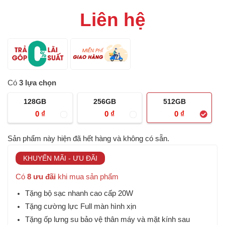
Liên hệ
Có
3 lựa chọn
128GB
256GB
512GB
₫
₫
₫
0
0
0
Sản phẩm này hiện đã hết hàng và không có sẵn.
KHUYẾN MÃI - ƯU ĐÃI
Có
8 ưu đãi
khi mua sản phẩm
Tặng bộ sạc nhanh cao cấp 20W
Tặng cường lực Full màn hình xịn
Tặng ốp lưng su bảo vệ thân máy và mặt kính sau