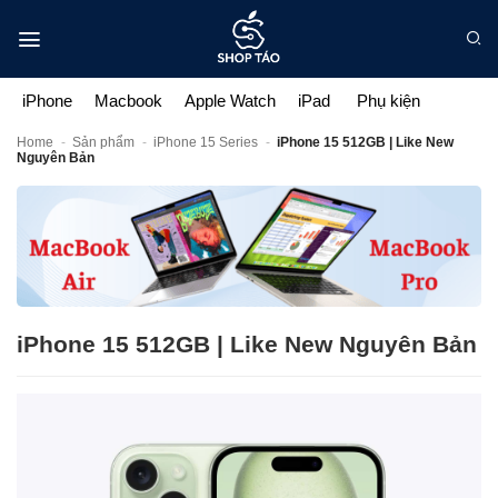
Bỏ
qua
nội
dung
iPhone
Macbook
Apple Watch
iPad
Phụ kiện
Home
-
Sản phẩm
-
iPhone 15 Series
-
iPhone 15 512GB | Like New
Nguyên Bản
iPhone 15 512GB | Like New Nguyên Bản