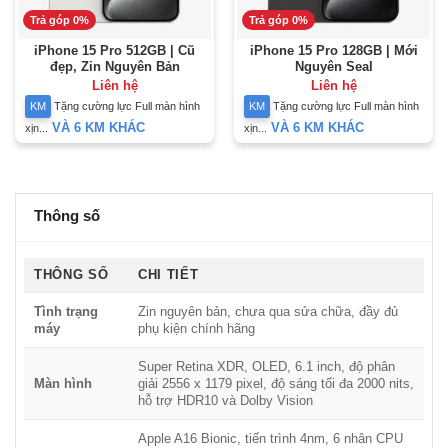
Trả góp 0%
Trả góp 0%
iPhone 15 Pro 512GB | Cũ
iPhone 15 Pro 128GB | Mới
đẹp, Zin Nguyên Bản
Nguyên Seal
Liên hệ
Liên hệ
KM
Tặng cường lực Full màn hình
KM
Tặng cường lực Full màn hình
VÀ 6 KM KHÁC
VÀ 6 KM KHÁC
xịn...
xịn...
Thông số
THÔNG SỐ
CHI TIẾT
Tình trạng
Zin nguyên bản, chưa qua sửa chữa, đầy đủ
máy
phụ kiện chính hãng
Super Retina XDR, OLED, 6.1 inch, độ phân
Màn hình
giải 2556 x 1179 pixel, độ sáng tối đa 2000 nits,
hỗ trợ HDR10 và Dolby Vision
Apple A16 Bionic, tiến trình 4nm, 6 nhân CPU