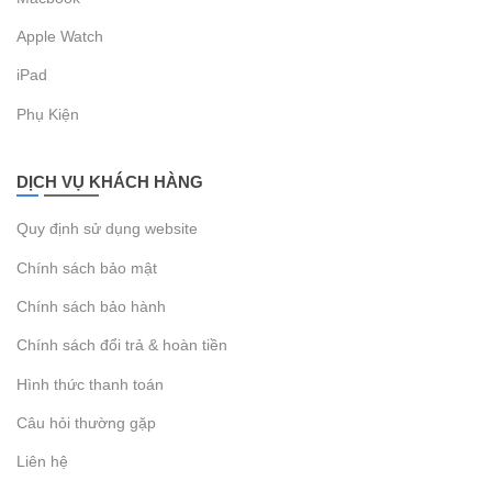
Chip A19 Pro
mang đến
CPU 6 nhân nhanh nhất trên
Apple Watch
smartphone hiện nay
, vượt trội về tốc độ xử lý và đa
nhiệm.
iPad
GPU 6 nhân kiến trúc mới
tích hợp
Neural Accelerators
Phụ Kiện
trên từng lõi
, kết hợp cùng
bộ nhớ cache lớn hơn và
dung lượng RAM được tối ưu
, cho khả năng
xử lý đồ
DỊCH VỤ KHÁCH HÀNG
họa mượt mà
hơn bao giờ hết.
Đặc biệt,
chip A19 Pro iPhone 17 Pro
phối hợp với
Neural
Quy định sử dụng website
Engine 16 nhân thế hệ mới
, giúp tăng tốc
AI, học máy, đồ
họa AR và gaming đỉnh cao
.
Chính sách bảo mật
Chính sách bảo hành
Chính sách đổi trả & hoàn tiền
Hình thức thanh toán
Câu hỏi thường gặp
Liên hệ