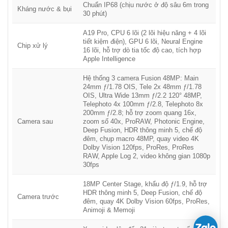
Điều này giúp
iPhone 17 Pro 2025
trở thành chiếc iPhone bền
Chuẩn IP68 (chịu nước ở độ sâu 6m trong
Kháng nước & bụi
bỉ nhất từ trước đến nay, vượt mọi tiêu chuẩn về độ bền và khả
30 phút)
năng chống va đập.
A19 Pro, CPU 6 lõi (2 lõi hiệu năng + 4 lõi
tiết kiệm điện), GPU 6 lõi, Neural Engine
Chip xử lý
16 lõi, hỗ trợ dò tia tốc độ cao, tích hợp
Apple Intelligence
Hệ thống 3 camera Fusion 48MP: Main
24mm ƒ/1.78 OIS, Tele 2x 48mm ƒ/1.78
OIS, Ultra Wide 13mm ƒ/2.2 120° 48MP,
Telephoto 4x 100mm ƒ/2.8, Telephoto 8x
200mm ƒ/2.8; hỗ trợ zoom quang 16x,
Camera sau
zoom số 40x, ProRAW, Photonic Engine,
Deep Fusion, HDR thông minh 5, chế độ
Màu sắc và ngày mở bán
đêm, chụp macro 48MP, quay video 4K
Dolby Vision 120fps, ProRes, ProRes
iPhone 17 Pro và iPhone 17 Pro Max
sẽ có 3 phiên bản màu
RAW, Apple Log 2, video không gian 1080p
sắc sang trọng:
Deep Blue, Cosmic Orange và Silver
. Người
30fps
dùng có thể
đặt trước từ ngày 12/9
, và chính thức
lên kệ ngày
18MP Center Stage, khẩu độ ƒ/1.9, hỗ trợ
19/9
.
HDR thông minh 5, Deep Fusion, chế độ
Camera trước
đêm, quay 4K Dolby Vision 60fps, ProRes,
👉 Với tất cả những nâng cấp vượt bậc về
hiệu năng, camera,
Animoji & Memoji
pin và thiết kế
,
iPhone 17 Pro 2025
xứng đáng là
chuẩn mực
mới của smartphone cao cấp
, mang lại trải nghiệm toàn diện