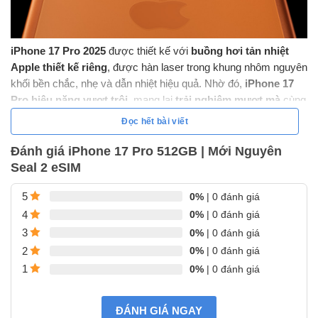
iPhone 17 Pro 2025
được thiết kế với
buồng hơi tản nhiệt
Apple thiết kế riêng
, được hàn laser trong khung nhôm nguyên
khối bền chắc, nhẹ và dẫn nhiệt hiệu quả. Nhờ đó,
iPhone 17
Pro hiệu năng vượt trội
, mang lại
trải nghiệm mượt mà
cùng
thời lượng pin bền bỉ nhất trong dòng iPhone Pro
.
Đọc hết bài viết
iPhone 17 Pro Camera – Bộ ba 48MP Fusion cực đỉnh
Đánh giá iPhone 17 Pro 512GB | Mới Nguyên
iPhone 17 Pro camera
nay sở hữu tới
ba ống kính Fusion
Seal 2 eSIM
48MP
: Main, Ultra Wide và Telephoto hoàn toàn mới. Bộ
camera này mang đến trải nghiệm tương đương
tám ống kính
0%
| 0 đánh giá
5
chuyên nghiệp
, bao gồm
zoom quang học lên đến 8x – mức
0%
| 0 đánh giá
4
cao nhất trên iPhone
.
0%
| 0 đánh giá
3
0%
| 0 đánh giá
2
0%
| 0 đánh giá
1
ĐÁNH GIÁ NGAY