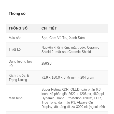
iPhone 17 Pro – Công cụ quay phim cho nhà sáng tạo nội
dung
Thông số
Apple mang đến nhiều
tính năng quay phim lần đầu xuất hiện
trên smartphone
:
ProRes RAW, Apple Log 2 và genlock
.
THÔNG SỐ
CHI TIẾT
Nhờ đó,
iPhone 17 Pro 2025
dễ dàng tích hợp vào các dự án
quay phim chuyên nghiệp, từ quy mô nhỏ đến các sản xuất lớn.
Màu sắc
Bạc, Cam Vũ Trụ, Xanh Đậm
Với khả năng quay video 4K60fps Dolby Vision,
iPhone 17 Pro
Nguyên khối nhôm, mặt trước Ceramic
thực sự là chiếc máy quay bỏ túi mạnh mẽ nhất hiện nay.
Thiết kế
Shield 2, mặt sau Ceramic Shield
iPhone 17 Pro Pin trâu – Bền bỉ suốt ngày dài
Dung lượng lưu
256GB
Không chỉ mạnh mẽ,
iPhone 17 Pro pin trâu
nhờ chip A19 Pro
trữ
và quản lý năng lượng thông minh từ
iOS 26
, mang lại
thời
Kích thước &
lượng sử dụng vượt trội
. Người dùng có thể làm việc, chơi
71,9 x 150,0 x 8,75 mm – 204 gram
Trọng lượng
game, quay phim suốt ngày dài mà không lo gián đoạn.
iPhone 17 Pro – Thiết kế mới bền bỉ hơn bao giờ hết
Super Retina XDR, OLED toàn phần 6,3
inch, độ phân giải 2622 x 1206 px, 460 ppi,
Bộ đôi
iPhone 17 Pro và iPhone 17 Pro Max
sở hữu
Ceramic
Màn hình
Dynamic Island, ProMotion 120Hz, HDR,
True Tone, dải màu P3, Always-On
Shield 2
ở mặt trước với khả năng chống xước gấp 3 lần, và
Display, độ sáng tối đa 3000 nit (ngoài trời)
lần đầu tiên
Ceramic Shield cũng bảo vệ cả mặt lưng iPhone
.