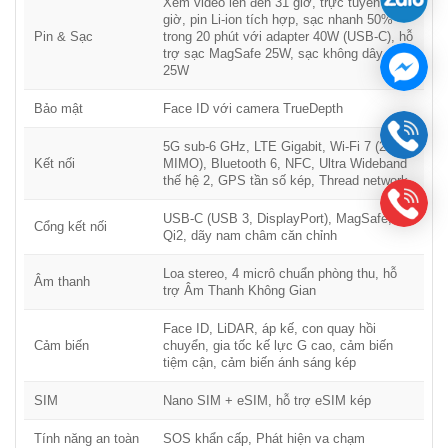
Xem video lên đến 31 giờ, trực tuyến 28
giờ, pin Li-ion tích hợp, sạc nhanh 50%
nhất cho người dùng chuyên nghiệp lẫn phổ thông.
Pin & Sạc
trong 20 phút với adapter 40W (USB-C), hỗ
iPhone 17 Pro và iPhone 17 Pro Max – Thiết kế
trợ sạc MagSafe 25W, sạc không dây Qi2
25W
mới cho hiệu năng bền vững hơn bao giờ hết
Apple tiếp tục khẳng định vị thế dẫn đầu với iPhone 17 Pro
Bảo mật
Face ID với camera TrueDepth
và iPhone 17 Pro Max
, mang đến
thiết kế unibody nhôm
5G sub-6 GHz, LTE Gigabit, Wi-Fi 7 (2×2
nguyên khối chải xước hoàn toàn mới
, được chế tác từ
hợp
Kết nối
MIMO), Bluetooth 6, NFC, Ultra Wideband
kim nhôm 7000-series chuẩn hàng không vũ trụ
. Thiết kế
thế hệ 2, GPS tần số kép, Thread network
này không chỉ tinh tế, sang trọng mà còn giúp
iPhone 17 Pro
USB-C (USB 3, DisplayPort), MagSafe,
2025 đạt hiệu suất tản nhiệt tốt nhất từ trước đến nay
.
Cổng kết nối
Qi2, dãy nam châm căn chỉnh
Phần
plateau mặt lưng
được thiết kế lại để tạo thêm không
gian chứa linh kiện, mở rộng chỗ cho
pin lớn hơn
, đồng thời hệ
Loa stereo, 4 micrô chuẩn phòng thu, hỗ
Âm thanh
trợ Âm Thanh Không Gian
thống ăng-ten được tích hợp quanh khung viền, tạo nên
hệ
thống sóng mạnh mẽ nhất từng có trên iPhone 17 Pro và
Face ID, LiDAR, áp kế, con quay hồi
iPhone 17 Pro Max
.
Cảm biến
chuyển, gia tốc kế lực G cao, cảm biến
tiệm cận, cảm biến ánh sáng kép
iPhone 17 Pro hiệu năng mạnh mẽ nhờ buồng hơi tản nhiệt
Apple thiết kế riêng
SIM
Nano SIM + eSIM, hỗ trợ eSIM kép
Bên trong,
iPhone 17 Pro 2025
sở hữu
buồng hơi tản nhiệt
Tính năng an toàn
SOS khẩn cấp, Phát hiện va chạm