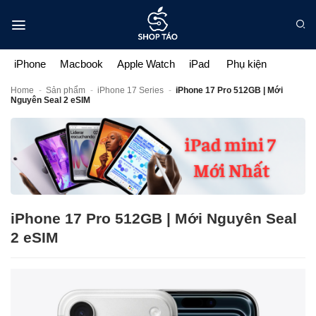
Bỏ
qua
nội
dung
iPhone
Macbook
Apple Watch
iPad
Phụ kiện
Home
-
Sản phẩm
-
iPhone 17 Series
-
iPhone 17 Pro 512GB | Mới
Nguyên Seal 2 eSIM
iPhone 17 Pro 512GB | Mới Nguyên Seal
2 eSIM