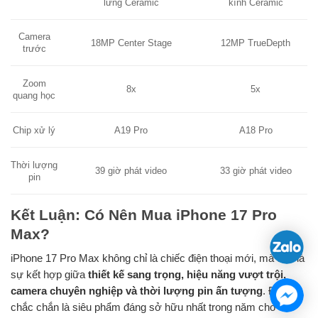
lưng Ceramic
kính Ceramic
Camera
18MP Center Stage
12MP TrueDepth
trước
Zoom
8x
5x
quang học
Chip xử lý
A19 Pro
A18 Pro
Thời lượng
39 giờ phát video
33 giờ phát video
pin
Kết Luận: Có Nên Mua iPhone 17 Pro
Max?
iPhone 17 Pro Max không chỉ là chiếc điện thoại mới, mà còn là
sự kết hợp giữa
thiết kế sang trọng, hiệu năng vượt trội,
camera chuyên nghiệp và thời lượng pin ấn tượng
. Đây
chắc chắn là siêu phẩm đáng sở hữu nhất trong năm cho