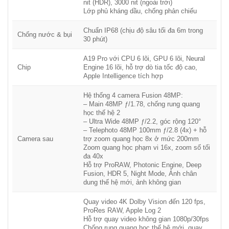
nit (HDR), 3000 nit (ngoài trời)
Lớp phủ kháng dầu, chống phản chiếu
Chuẩn IP68 (chịu độ sâu tối đa 6m trong
Chống nước & bụi
30 phút)
A19 Pro với CPU 6 lõi, GPU 6 lõi, Neural
Chip
Engine 16 lõi, hỗ trợ dò tia tốc độ cao,
Apple Intelligence tích hợp
Hệ thống 4 camera Fusion 48MP:
– Main 48MP ƒ/1.78, chống rung quang
học thế hệ 2
– Ultra Wide 48MP ƒ/2.2, góc rộng 120°
– Telephoto 48MP 100mm ƒ/2.8 (4x) + hỗ
Camera sau
trợ zoom quang học 8x ở mức 200mm
Zoom quang học phạm vi 16x, zoom số tối
đa 40x
Hỗ trợ ProRAW, Photonic Engine, Deep
Fusion, HDR 5, Night Mode, Ảnh chân
dung thế hệ mới, ảnh không gian
Quay video 4K Dolby Vision đến 120 fps,
ProRes RAW, Apple Log 2
Hỗ trợ quay video không gian 1080p/30fps
Chống rung quang học thế hệ mới, quay