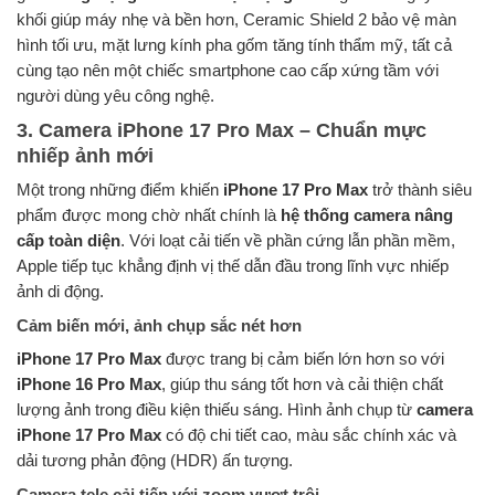
khối giúp máy nhẹ và bền hơn, Ceramic Shield 2 bảo vệ màn
hình tối ưu, mặt lưng kính pha gốm tăng tính thẩm mỹ, tất cả
cùng tạo nên một chiếc smartphone cao cấp xứng tầm với
người dùng yêu công nghệ.
3. Camera iPhone 17 Pro Max – Chuẩn mực
nhiếp ảnh mới
Một trong những điểm khiến
iPhone 17 Pro Max
trở thành siêu
phẩm được mong chờ nhất chính là
hệ thống camera nâng
cấp toàn diện
. Với loạt cải tiến về phần cứng lẫn phần mềm,
Apple tiếp tục khẳng định vị thế dẫn đầu trong lĩnh vực nhiếp
ảnh di động.
Cảm biến mới, ảnh chụp sắc nét hơn
iPhone 17 Pro Max
được trang bị cảm biến lớn hơn so với
iPhone 16 Pro Max
, giúp thu sáng tốt hơn và cải thiện chất
lượng ảnh trong điều kiện thiếu sáng. Hình ảnh chụp từ
camera
iPhone 17 Pro Max
có độ chi tiết cao, màu sắc chính xác và
dải tương phản động (HDR) ấn tượng.
Camera tele cải tiến với zoom vượt trội