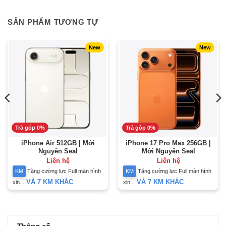
SẢN PHẨM TƯƠNG TỰ
New
New
Trả góp 0%
Trả góp 0%
iPhone Air 512GB | Mới
iPhone 17 Pro Max 256GB |
Nguyên Seal
Mới Nguyên Seal
Liên hệ
Liên hệ
KM
Tặng cường lực Full màn hình
KM
Tặng cường lực Full màn hình
VÀ 7 KM KHÁC
VÀ 7 KM KHÁC
xịn...
xịn...