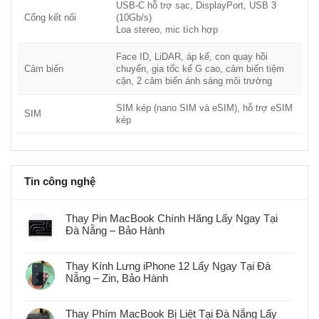
USB-C hỗ trợ sạc, DisplayPort, USB 3
Cổng kết nối
(10Gb/s)
Loa stereo, mic tích hợp
Face ID, LiDAR, áp kế, con quay hồi
Cảm biến
chuyển, gia tốc kế G cao, cảm biến tiệm
cận, 2 cảm biến ánh sáng môi trường
SIM kép (nano SIM và eSIM), hỗ trợ eSIM
SIM
kép
Tin công nghệ
Thay Pin MacBook Chính Hãng Lấy Ngay Tại
Đà Nẵng – Bảo Hành
Không
có
bình
Thay Kính Lưng iPhone 12 Lấy Ngay Tại Đà
luận
Nẵng – Zin, Bảo Hành
ở
Thay
Không
Pin
có
MacBook
bình
Chính
Thay Phím MacBook Bị Liệt Tại Đà Nẵng Lấy
luận