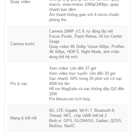
Quay video
macro, slow-motion 1080p/240fps, quay
nhanh ban đêm
Âm thanh không gian với 4 micro chuẩn
phòng thu
Camera 18MP ƒ/1.9, tự động lấy nét
Focus Pixels, Flash Retina, hỗ trợ Center
Stage
Camera trước
Quay video 4K Dolby Vision 60fps, ProRes
4K 60fps, HDR 5, Night Mode, ảnh chân
dung thế hệ mới
Xem video: Lên đến 37 giờ
Xem video trực tuyến: Lên đến 33 giờ
Sạc nhanh: 50% trong 20 phút với củ sạc
Pin & sạc
40W trở lên
Hỗ trợ MagSafe và sạc không dây Qi2 đến
25W
Pin lithium-ion tích hợp
5G, LTE Gigabit, Wi-Fi 7, Bluetooth 6,
Thread, NFC, chip UWB thế hệ 2
Mạng & kết nối
Định vị: GPS, GLONASS, Galileo, QZSS,
BeiDou, NavIC