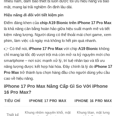
nhiều năm, đảm bảo thiết bị luôn được tối ưu hiệu năng và bảo
mật, mang lại trải nghiệm ổn định lâu dài.
Hiệu năng đi đôi với tiết kiệm pin
Điểm đáng khen của
chip A19 Bionic trên iPhone 17 Pro Max
là khả năng cân bằng hoàn hảo giữa hiệu suất mạnh mẽ và tiết
kiệm năng lượng. Người dùng có thể thoải mái chơi game, xem
phim, làm việc cả ngày mà không lo hết pin quá nhanh.
👉 Có thể nói,
iPhone 17 Pro Max
với chip
A19 Bionic
không
chỉ mang lại tốc độ vượt trội mà còn mở ra kỷ nguyên mới cho
smartphone – nơi sức mạnh xử lý, trí tuệ nhân tạo và tối ưu
năng lượng được kết hợp hài hòa. Đây chính là lý do
iPhone 17
Pro Max
trở thành lựa chọn hàng đầu cho người dùng yêu cầu
cao về hiệu năng.
iPhone 17 Pro Max Nâng Cấp Gì So Với iPhone
16 Pro Max?
TIÊU CHÍ
IPHONE 17 PRO MAX
IPHONE 16 PRO MAX
Khung nhôm nguyên khối, mặt
Khung titan, mặt lưng
Thiết kế