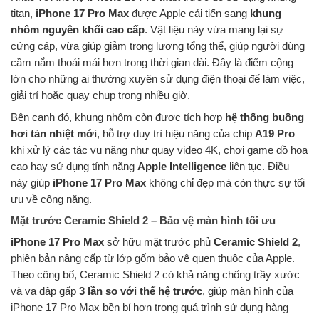
titan,
iPhone 17 Pro Max
được Apple cải tiến sang
khung
nhôm nguyên khối cao cấp
. Vật liệu này vừa mang lại sự
cứng cáp, vừa giúp giảm trọng lượng tổng thể, giúp người dùng
cầm nắm thoải mái hơn trong thời gian dài. Đây là điểm cộng
lớn cho những ai thường xuyên sử dụng điện thoại để làm việc,
giải trí hoặc quay chụp trong nhiều giờ.
Bên cạnh đó, khung nhôm còn được tích hợp
hệ thống buồng
hơi tản nhiệt mới
, hỗ trợ duy trì hiệu năng của chip
A19 Pro
khi xử lý các tác vụ nặng như quay video 4K, chơi game đồ họa
cao hay sử dụng tính năng
Apple Intelligence
liên tục. Điều
này giúp
iPhone 17 Pro Max
không chỉ đẹp mà còn thực sự tối
ưu về công năng.
Mặt trước Ceramic Shield 2 – Bảo vệ màn hình tối ưu
iPhone 17 Pro Max
sở hữu mặt trước phủ
Ceramic Shield 2
,
phiên bản nâng cấp từ lớp gốm bảo vệ quen thuộc của Apple.
Theo công bố, Ceramic Shield 2 có khả năng chống trầy xước
và va đập gấp
3 lần so với thế hệ trước
, giúp màn hình của
iPhone 17 Pro Max bền bỉ hơn trong quá trình sử dụng hàng