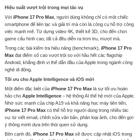
Hiệu suất vượt trội trong mọi tác vụ
Với
iPhone 17 Pro Max
, người dùng không chỉ có một chiếc
smartphone để liên lạc và giải trí mà còn là công cụ hỗ trợ công
việc mạnh mẽ. Từ dựng video 4K, thiết kế 3D, cho đến chơi
game cấu hình cao, tất cả đều diễn ra trơn tru, mượt mà.
Trong các bài kiểm tra hiệu năng (benchmark),
iPhone 17 Pro
Max
đạt điểm số cao vượt trội so với hầu hết các flagship
Android, khẳng định vị thế dẫn đầu của Apple trong ngành công
nghệ di động.
Tối ưu cho Apple Intelligence và iOS mới
Một điểm đặc biệt của
iPhone 17 Pro Max
là sự tối ưu hoàn
hảo cho
Apple Intelligence
– hệ thống AI thế hệ mới của Apple.
Nhờ sức mạnh của chip A19 và khả năng học máy tiên tiến,
iPhone 17 Pro Max
có thể hỗ trợ người dùng trong nhiều tác
vụ: từ viết email, chỉnh sửa văn bản, phân loại ảnh, cho đến gợi
ý thông minh dựa trên thói quen sử dụng.
Bên cạnh đó,
iPhone 17 Pro Max
sẽ được cập nhật iOS trong