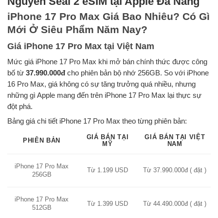
Nguyên Seal 2 eSIM tại Apple Đà Nẵng
iPhone 17 Pro Max Giá Bao Nhiêu? Có Gì
Mới Ở Siêu Phẩm Năm Nay?
Giá iPhone 17 Pro Max tại Việt Nam
Mức giá iPhone 17 Pro Max khi mở bán chính thức được công
bố từ
37.990.000đ
cho phiên bản bộ nhớ 256GB. So với iPhone
16 Pro Max, giá không có sự tăng trưởng quá nhiều, nhưng
những gì Apple mang đến trên iPhone 17 Pro Max lại thực sự
đột phá.
Bảng giá chi tiết iPhone 17 Pro Max theo từng phiên bản:
GIÁ BÁN TẠI
GIÁ BÁN TẠI VIỆT
PHIÊN BẢN
MỸ
NAM
iPhone 17 Pro Max
Từ 1.199 USD
Từ 37.990.000đ ( đặt )
256GB
iPhone 17 Pro Max
Từ 1.399 USD
Từ 44.490.000đ ( đặt )
512GB