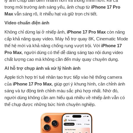
lý ảnh chụp ban đêm nhanh hơn và thông minh hơn. Kể cả
trong môi trường ánh sáng yếu, ảnh chụp từ
iPhone 17 Pro
Max
vẫn sáng rõ, ít nhiễu hạt và giữ trọn chi tiết.
Video chuẩn điện ảnh
Không chỉ dừng lại ở nhiếp ảnh,
iPhone 17 Pro Max
còn nâng
cấp khả năng quay video. Máy hỗ trợ quay 8K, Cinematic Mode
thế hệ mới và khả năng chống rung vượt trội. Với
iPhone 17
Pro Max
, người dùng có thể dễ dàng sáng tạo nội dung video
chất lượng cao mà không cần đến máy quay chuyên dụng.
AI hỗ trợ chụp ảnh và xử lý hình ảnh
Apple tích hợp trí tuệ nhân tạo trực tiếp vào hệ thống camera
của
iPhone 17 Pro Max
, giúp gợi ý khung hình, cân chỉnh ánh
sáng và tự động tinh chỉnh màu sắc phù hợp nhất. Nhờ đó,
người dùng không cần am hiểu quá nhiều về nhiếp ảnh vẫn có
thể chụp được những bức hình chuyên nghiệp.