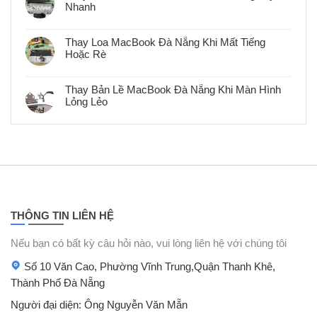
Hãng
Nhanh
ở
Lấy
Thay
Ngay
Không
Kính
Tại
có
Lưng
Đà
bình
iPhone
Thay Loa MacBook Đà Nẵng Khi Mất Tiếng
Nẵng
luận
12
–
Hoặc Rè
ở
Lấy
Bảo
Thay
Ngay
Không
Hành
Phím
Tại
có
MacBook
Đà
bình
Bị
Thay Bản Lề MacBook Đà Nẵng Khi Màn Hình
Nẵng
luận
Liệt
–
Lỏng Lẻo
ở
Tại
Zin,
Thay
Đà
Không
Bảo
Loa
Nẵng
có
Hành
MacBook
Lấy
bình
Đà
Nhanh
luận
Nẵng
ở
Khi
Thay
Mất
Bản
Tiếng
Lề
Hoặc
MacBook
Rè
Đà
Nẵng
Khi
THÔNG TIN LIÊN HỆ
Màn
Hình
Lỏng
Nếu bạn có bất kỳ câu hỏi nào, vui lòng liên hệ với chúng tôi
Lẻo
Số 10 Văn Cao, Phường Vĩnh Trung,Quận Thanh Khê,
Thành Phố Đà Nẵng
Người đại diện: Ông Nguyễn Văn Mẵn