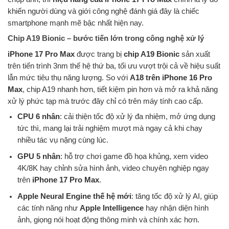
khiến người dùng và giới công nghệ đánh giá đây là chiếc
smartphone mạnh mẽ bậc nhất hiện nay.
Chip A19 Bionic – bước tiến lớn trong công nghệ xử lý
iPhone 17 Pro Max
được trang bị
chip A19 Bionic
sản xuất
trên tiến trình 3nm thế hệ thứ ba, tối ưu vượt trội cả về hiệu suất
lẫn mức tiêu thụ năng lượng. So với
A18 trên iPhone 16 Pro
Max
, chip A19 nhanh hơn, tiết kiệm pin hơn và mở ra khả năng
xử lý phức tạp mà trước đây chỉ có trên máy tính cao cấp.
CPU 6 nhân
: cải thiện tốc độ xử lý đa nhiệm, mở ứng dụng
tức thì, mang lại trải nghiệm mượt mà ngay cả khi chạy
nhiều tác vụ nặng cùng lúc.
GPU 5 nhân
: hỗ trợ chơi game đồ họa khủng, xem video
4K/8K hay chỉnh sửa hình ảnh, video chuyên nghiệp ngay
trên
iPhone 17 Pro Max
.
Apple Neural Engine thế hệ mới
: tăng tốc độ xử lý AI, giúp
các tính năng như
Apple Intelligence
hay nhận diện hình
ảnh, giọng nói hoạt động thông minh và chính xác hơn.