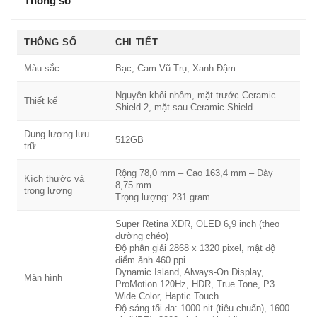
Thông số
THÔNG SỐ
CHI TIẾT
Màu sắc
Bạc, Cam Vũ Trụ, Xanh Đậm
Nguyên khối nhôm, mặt trước Ceramic
Thiết kế
Shield 2, mặt sau Ceramic Shield
Dung lượng lưu
512GB
trữ
Rộng 78,0 mm – Cao 163,4 mm – Dày
Kích thước và
8,75 mm
trọng lượng
Trọng lượng: 231 gram
Super Retina XDR, OLED 6,9 inch (theo
đường chéo)
Độ phân giải 2868 x 1320 pixel, mật độ
điểm ảnh 460 ppi
Dynamic Island, Always-On Display,
Màn hình
ProMotion 120Hz, HDR, True Tone, P3
Wide Color, Haptic Touch
Độ sáng tối đa: 1000 nit (tiêu chuẩn), 1600