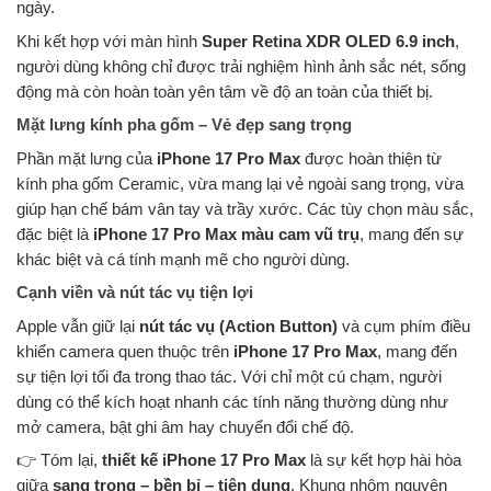
ngày.
Khi kết hợp với màn hình
Super Retina XDR OLED 6.9 inch
,
người dùng không chỉ được trải nghiệm hình ảnh sắc nét, sống
động mà còn hoàn toàn yên tâm về độ an toàn của thiết bị.
Mặt lưng kính pha gốm – Vẻ đẹp sang trọng
Phần mặt lưng của
iPhone 17 Pro Max
được hoàn thiện từ
kính pha gốm Ceramic, vừa mang lại vẻ ngoài sang trọng, vừa
giúp hạn chế bám vân tay và trầy xước. Các tùy chọn màu sắc,
đặc biệt là
iPhone 17 Pro Max màu cam vũ trụ
, mang đến sự
khác biệt và cá tính mạnh mẽ cho người dùng.
Cạnh viền và nút tác vụ tiện lợi
Apple vẫn giữ lại
nút tác vụ (Action Button)
và cụm phím điều
khiển camera quen thuộc trên
iPhone 17 Pro Max
, mang đến
sự tiện lợi tối đa trong thao tác. Với chỉ một cú chạm, người
dùng có thể kích hoạt nhanh các tính năng thường dùng như
mở camera, bật ghi âm hay chuyển đổi chế độ.
👉 Tóm lại,
thiết kế iPhone 17 Pro Max
là sự kết hợp hài hòa
giữa
sang trọng – bền bỉ – tiện dụng
. Khung nhôm nguyên