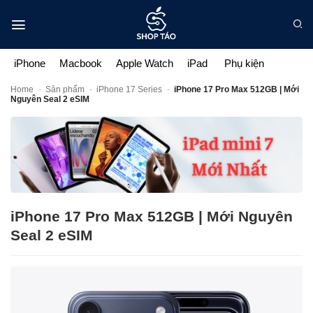
Bỏ
qua
nội
dung
iPhone
Macbook
Apple Watch
iPad
Phụ kiện
Home
-
Sản phẩm
-
iPhone 17 Series
-
iPhone 17 Pro Max 512GB | Mới
Nguyên Seal 2 eSIM
iPhone 17 Pro Max 512GB | Mới Nguyên
Seal 2 eSIM