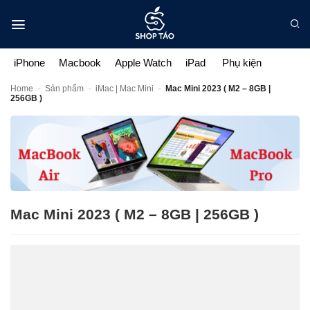
Bỏ
qua
nội
dung
iPhone
Macbook
Apple Watch
iPad
Phụ kiện
Home
-
Sản phẩm
-
iMac | Mac Mini
-
Mac Mini 2023 ( M2 – 8GB |
256GB )
Mac Mini 2023 ( M2 – 8GB | 256GB )