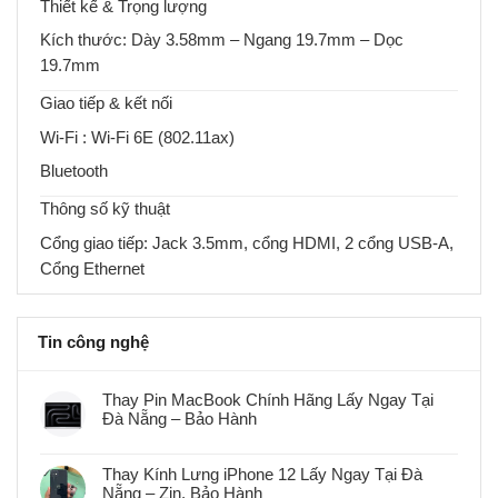
Thiết kế & Trọng lượng
Kích thước: Dày 3.58mm – Ngang 19.7mm – Dọc
19.7mm
Giao tiếp & kết nối
Wi-Fi : Wi-Fi 6E (802.11ax)
Bluetooth
Thông số kỹ thuật
Cổng giao tiếp: Jack 3.5mm, cổng HDMI, 2 cổng USB-A,
Cổng Ethernet
Tin công nghệ
Thay Pin MacBook Chính Hãng Lấy Ngay Tại
Đà Nẵng – Bảo Hành
Không
có
bình
Thay Kính Lưng iPhone 12 Lấy Ngay Tại Đà
luận
Nẵng – Zin, Bảo Hành
ở