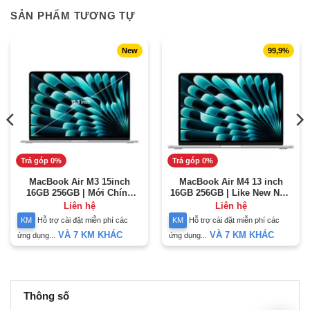
SẢN PHẨM TƯƠNG TỰ
New
99,9%
Trả góp 0%
Trả góp 0%
MacBook Air M3 15inch
MacBook Air M4 13 inch
16GB 256GB | Mới Chính
16GB 256GB | Like New Như
Hãng
Mới
Liên hệ
Liên hệ
KM
Hỗ trợ cài đặt miễn phí các
KM
Hỗ trợ cài đặt miễn phí các
VÀ 7 KM KHÁC
VÀ 7 KM KHÁC
ứng dụng...
ứng dụng...
Thông số