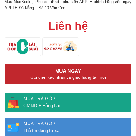
Mua MacBook , iPhone , iPad , phụ kiện APPLE chính hãng đến ngay
APPLE Đà Nẵng – Số 10 Văn Cao
Liên hệ
MUA NGAY
Gọi điện xác nhận và giao hàng tận nơi
MUA TRẢ GÓP
CMND + Bằng Lái
MUA TRẢ GÓP
Thẻ tín dụng từ xa