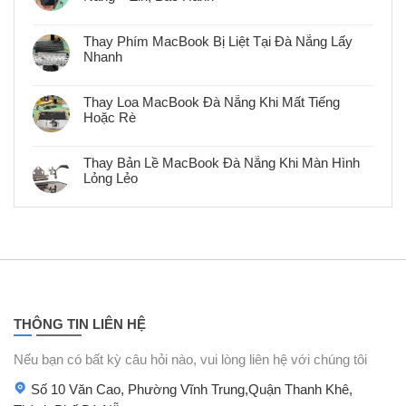
Thay
Không
Pin
có
MacBook
bình
Chính
Thay Phím MacBook Bị Liệt Tại Đà Nẵng Lấy
luận
Hãng
Nhanh
ở
Lấy
Thay
Ngay
Không
Kính
Tại
có
Lưng
Đà
bình
iPhone
Thay Loa MacBook Đà Nẵng Khi Mất Tiếng
Nẵng
luận
12
–
Hoặc Rè
ở
Lấy
Bảo
Thay
Ngay
Không
Hành
Phím
Tại
có
MacBook
Đà
bình
Bị
Thay Bản Lề MacBook Đà Nẵng Khi Màn Hình
Nẵng
luận
Liệt
–
Lỏng Lẻo
ở
Tại
Zin,
Thay
Đà
Không
Bảo
Loa
Nẵng
có
Hành
MacBook
Lấy
bình
Đà
Nhanh
luận
Nẵng
ở
Khi
Thay
Mất
Bản
Tiếng
Lề
Hoặc
MacBook
Rè
Đà
Nẵng
Khi
THÔNG TIN LIÊN HỆ
Màn
Hình
Lỏng
Nếu bạn có bất kỳ câu hỏi nào, vui lòng liên hệ với chúng tôi
Lẻo
Số 10 Văn Cao, Phường Vĩnh Trung,Quận Thanh Khê,