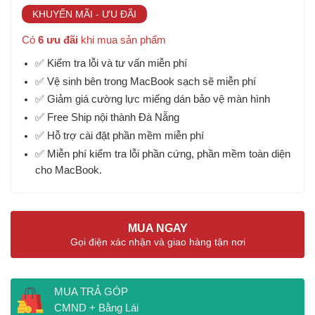
890.000 ₫.
KHUYẾN MÃI - ƯU ĐÃI
Có
6 ưu đãi
khi mua sản phẩm
✅ Kiểm tra lỗi và tư vấn miễn phí
✅ Vệ sinh bên trong MacBook sạch sẽ miễn phí
✅ Giảm giá cường lực miếng dán bảo vệ màn hình
✅ Free Ship nội thành Đà Nẵng
✅ Hỗ trợ cài đặt phần mềm miễn phí
✅ Miễn phí kiểm tra lỗi phần cứng, phần mềm toàn diện
cho MacBook.
MUA NGAY
Gọi điện xác nhận và giao hàng tận nơi
MUA TRẢ GÓP
CMND + Bằng Lái