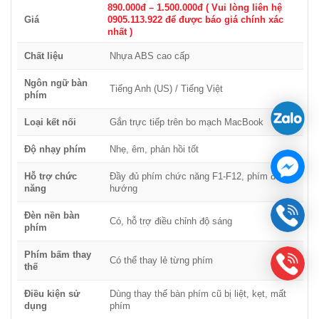
MacBook Air 2017 được thiết kế với cơ chế scissor-switch
890.000đ – 1.500.000đ ( Vui lòng liên hệ
Giá
0905.113.922 để được báo giá chính xác
giúp:
nhất )
✔️ Phím bấm nhẹ, độ nảy tốt, giảm cảm giác mỏi tay khi gõ văn
Chất liệu
Nhựa ABS cao cấp
bản dài.
✔️ Hành trình phím tối ưu, phản hồi nhanh, giúp thao tác nhanh
Ngôn ngữ bàn
Tiếng Anh (US) / Tiếng Việt
phím
và chính xác hơn.
✔️ Hạn chế tình trạng kẹt phím, gõ nhảy chữ, giúp công việc
Loại kết nối
Gắn trực tiếp trên bo mạch MacBook
không bị gián đoạn.
Độ nhạy phím
Nhẹ, êm, phản hồi tốt
Nếu bạn từng gặp tình trạng
liệt phím MacBook Air 2017
, việc
thay bàn phím chính hãng sẽ giúp máy hoạt động trơn tru như
Hỗ trợ chức
Đầy đủ phím chức năng F1-F12, phím điều
năng
hướng
ban đầu, không còn tình trạng gõ trễ hay nhập sai ký tự.
Tương thích hoàn hảo – Không ảnh hưởng đến Trackpad
Đèn nền bàn
Có, hỗ trợ điều chỉnh độ sáng
phím
và Touch ID
Một số người dùng lo lắng rằng
thay bàn phím MacBook Air
Phím bấm thay
Có thể thay lẻ từng phím
thế
2017
có thể ảnh hưởng đến Touch ID hoặc Trackpad. Tuy nhiên,
khi sử dụng
bàn phím MacBook Air 2017 chính hãng
, bạn
Điều kiện sử
Dùng thay thế bàn phím cũ bị liệt, kẹt, mất
hoàn toàn yên tâm về độ tương thích 100% với hệ thống.
dụng
phím