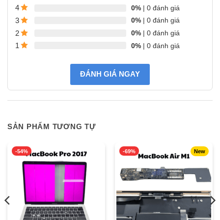
0%
| 0 đánh giá
4
0%
| 0 đánh giá
3
0%
| 0 đánh giá
2
Thay bàn phím MacBook tại Apple Đà Nẵng
0%
| 0 đánh giá
1
Khi nào cần thay bàn phím MacBook Air 2017?
ĐÁNH GIÁ NGAY
Có nhiều dấu hiệu cho thấy bạn cần
thay bàn phím MacBook
Air 2017
ngay để đảm bảo thiết bị hoạt động ổn định:
•
Bàn phím bị liệt, không nhận phím
: Một số phím bấm không
phản hồi hoặc không nhập liệu chính xác.
SẢN PHẨM TƯƠNG TỰ
•
Phím bị kẹt, dính, khó nhấn
: Cảm giác gõ không còn mượt
mà, gây khó chịu khi sử dụng.
-54%
-69%
New
•
Bàn phím MacBook bị mất đèn nền
: Đèn nền không sáng
hoặc bị nhấp nháy, ảnh hưởng khi làm việc trong môi trường
thiếu sáng.
•
Gõ nhảy chữ, loạn phím
: Nhập một ký tự nhưng hiển thị nhiều
ký tự hoặc phím bấm không đúng theo mong muốn.