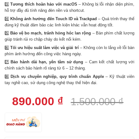
3️⃣
Tương thích hoàn hảo với macOS
– Không bị lỗi nhận diện phím,
hỗ trợ đầy đủ tính năng đèn nền và shortcut.
4️⃣
Không ảnh hưởng đến Touch ID và Trackpad
– Quá trình thay thế
đúng kỹ thuật đảm bảo các linh kiện khác vẫn hoạt động tốt.
5️⃣
Bảo vệ bo mạch, tránh hỏng hóc lan rộng
– Bàn phím chất lượng
giúp tránh rủi ro chập cháy do kết nối kém.
6️⃣
Tối ưu hiệu suất làm việc và giải trí
– Không còn lo lắng về lỗi bàn
phím ảnh hưởng đến công việc hàng ngày.
7️⃣
Bảo hành dài hạn, yên tâm sử dụng
– Cam kết chất lượng với
chính sách bảo hành rõ ràng từ 6 – 12 tháng.
8️⃣
Dịch vụ chuyên nghiệp, quy trình chuẩn Apple
– Kỹ thuật viên
tay nghề cao, sử dụng công nghệ thay thế hiện đại.
Giá
Giá
890.000
₫
1.500.000
₫
gốc
hiện
là:
tại
1.500.000 ₫.
là: