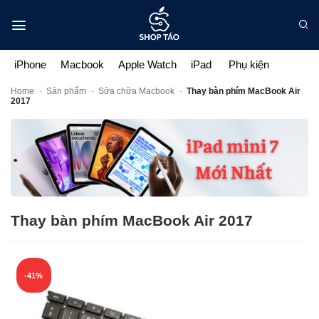
Bỏ
qua
nội
dung
iPhone
Macbook
Apple Watch
iPad
Phụ kiện
Home
-
Sản phẩm
-
Sửa chữa Macbook
-
Thay bàn phím MacBook Air
2017
Thay bàn phím MacBook Air 2017
-41%