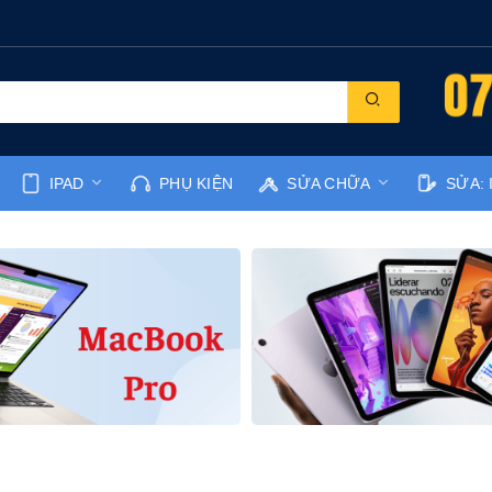
IPAD
PHỤ KIỆN
SỬA CHỮA
SỬA: 