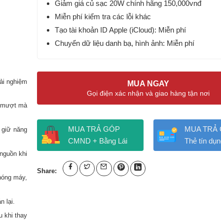
Giảm giá củ sạc 20W chính hãng 150,000vnđ
Miễn phí kiểm tra các lỗi khác
Tạo tài khoản ID Apple (iCloud): Miễn phí
Chuyển dữ liệu danh bạ, hình ảnh: Miễn phí
rải nghiệm
MUA NGAY
Gọi điện xác nhận và giao hàng tận nơi
g mượt mà
MUA TRẢ GÓP
MUA TRẢ
 giữ năng
CMND + Bằng Lái
Thẻ tín dụn
nguồn khi
Share:
nóng máy,
n lại.
 khi thay