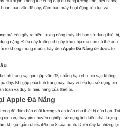
ra khi pin không thể cung cấp đủ năng lượng cho thiết bị hoạt
 hoàn toàn vấn đề này, đảm bảo máy hoạt động liên tục và
ụng mà còn gây ra hiện tượng nóng máy khi bạn sử dụng thiết bị,
 dụng nặng. Điều này không chỉ gây khó chịu mà còn có thể ảnh
g rủi ro không mong muốn, hãy đến
Apple Đà Nẵng
để được tư
lâu
là tình trạng sạc pin gặp vấn đề, chẳng hạn như pin sạc không
ạc đầy. Khi gặp phải tình trạng này, thay vì tiếp tục sử dụng pin
 toàn và duy trì hiệu năng của thiết bị.
Tại Apple Đà Nẵng
 trọng để đảm bảo chất lượng và an toàn cho thiết bị của bạn. Tại
 dịch vụ thay pin chuyên nghiệp, sử dụng linh kiện chất lượng
 tâm khi gửi gắm chiếc iPhone 8 của mình. Dưới đây là những lợi