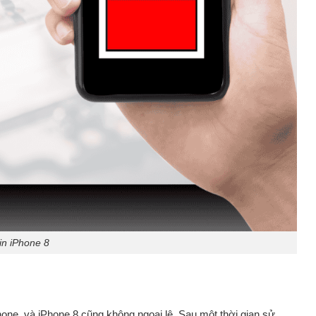
in iPhone 8
Phone, và iPhone 8 cũng không ngoại lệ. Sau một thời gian sử