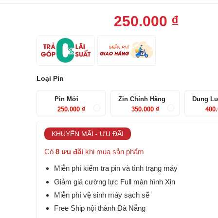
250.000
₫
Loại Pin
Pin Mới
Zin Chính Hãng
Dung L
250.000
₫
350.000
₫
400
KHUYẾN MÃI - ƯU ĐÃI
Có
8 ưu đãi
khi mua sản phẩm
Miễn phí kiểm tra pin và tình trạng máy
Giảm giá cường lực Full màn hình Xịn
Miễn phí vệ sinh máy sạch sẽ
Free Ship nội thành Đà Nẵng