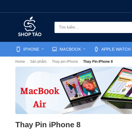
Bỏ
qua
nội
dung
Tìm
kiếm:
IPHONE
MACBOOK
APPLE WATCH
Home
-
Sản phẩm
-
Thay pin iPhone
-
Thay Pin iPhone 8
Thay Pin iPhone 8