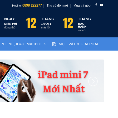
Thu cũ đổi mới
Mua trả góp
0898 222277
Hotline:
NGÀY
THÁNG
THÁNG
MIỄN PHÍ
1 ĐỔI 1
BẢO
HÀNH
dùng thử
máy lỗi
rơi vỡ
IPHONE, IPAD, MACBOOK
MẸO VẶT & GIẢI PHÁP