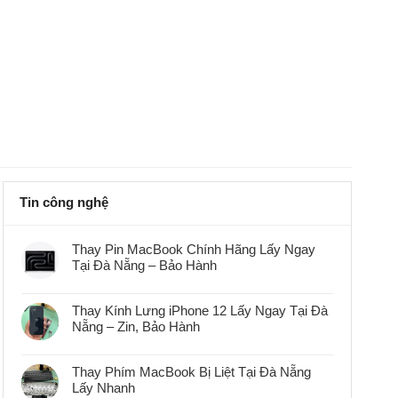
Tin công nghệ
Thay Pin MacBook Chính Hãng Lấy Ngay
Tại Đà Nẵng – Bảo Hành
Không
có
bình
Thay Kính Lưng iPhone 12 Lấy Ngay Tại Đà
luận
Nẵng – Zin, Bảo Hành
ở
Thay
Không
Pin
có
MacBook
bình
Chính
Thay Phím MacBook Bị Liệt Tại Đà Nẵng
luận
Hãng
Lấy Nhanh
ở
Lấy
Thay