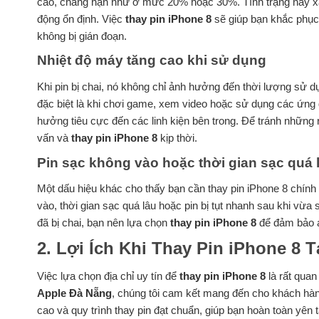
cao, chẳng hạn như ở mức 20% hoặc 30%. Tình trạng này xảy 
động ổn định. Việc
thay pin iPhone 8
sẽ giúp bạn khắc phục
không bị gián đoạn.
Nhiệt độ máy tăng cao khi sử dụng
Khi pin bị chai, nó không chỉ ảnh hưởng đến thời lượng sử d
đặc biệt là khi chơi game, xem video hoặc sử dụng các ứng
hưởng tiêu cực đến các linh kiện bên trong. Để tránh nhữn
vấn và
thay pin iPhone 8
kịp thời.
Pin sạc không vào hoặc thời gian sạc quá 
Một dấu hiệu khác cho thấy bạn cần thay pin iPhone 8 chính 
vào, thời gian sạc quá lâu hoặc pin bị tụt nhanh sau khi vừa s
đã bị chai, bạn nên lựa chọn
thay pin iPhone 8
để đảm bảo an
2. Lợi Ích Khi Thay Pin iPhone 8 
Việc lựa chọn địa chỉ uy tín để
thay pin iPhone 8
là rất quan
Apple Đà Nẵng
, chúng tôi cam kết mang đến cho khách hàng
cao và quy trình thay pin đạt chuẩn, giúp bạn hoàn toàn yên