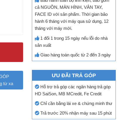
Bảo hành toàn bộ linh kiện, bao gồm
cả NGUỒN, MÀN HÌNH, VÂN TAY,
FACE ID với sản phẩm. Thời gian bảo
hành 6 tháng với máy qua sử dụng, 12
tháng với máy mới.
1 đổi 1 trong 15 ngày nếu lỗi do nhà
sản xuất
Giao hàng toàn quốc từ 2 đến 3 ngày
ƯU ĐÃI TRẢ GÓP
 GÓP
g từ xa
Hỗ trợ trả góp các ngân hàng trả góp
HD SaiSon, MB MCredit, Fe Credit
Chỉ cần bằng lái xe & chứng minh thư
Trả trước 20% nhận máy sau 15 phút