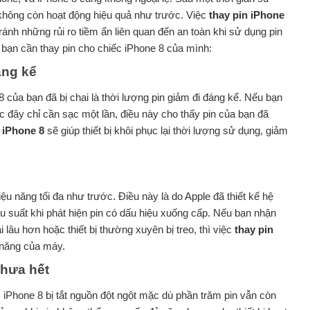
ị không còn hoạt động hiệu quả như trước. Việc
thay pin iPhone
tránh những rủi ro tiềm ẩn liên quan đến an toàn khi sử dụng pin
y bạn cần thay pin cho chiếc iPhone 8 của mình:
áng kể
 của bạn đã bị chai là thời lượng pin giảm đi đáng kể. Nếu bạn
 đây chỉ cần sạc một lần, điều này cho thấy pin của bạn đã
 iPhone 8
sẽ giúp thiết bị khôi phục lại thời lượng sử dụng, giảm
hiệu năng tối đa như trước. Điều này là do Apple đã thiết kế hệ
iệu suất khi phát hiện pin có dấu hiệu xuống cấp. Nếu bạn nhận
lâu hơn hoặc thiết bị thường xuyên bị treo, thì việc
thay pin
u năng của máy.
chưa hết
ệc iPhone 8 bị tắt nguồn đột ngột mặc dù phần trăm pin vẫn còn