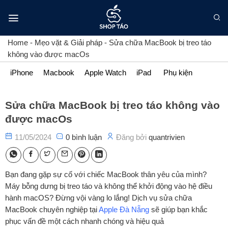
Bỏ
qua
nội
dung
Home
-
Mẹo vặt & Giải pháp
-
Sửa chữa MacBook bị treo táo
không vào được macOs
iPhone
Macbook
Apple Watch
iPad
Phụ kiện
Sửa chữa MacBook bị treo táo không vào
được macOs
11/05/2024
0 bình luận
Đăng bởi
quantrivien
Bạn đang gặp sự cố với chiếc MacBook thân yêu của mình?
Máy bỗng dưng bị treo táo và không thể khởi động vào hệ điều
hành macOS? Đừng vội vàng lo lắng! Dịch vụ sửa chữa
MacBook chuyên nghiệp tại
Apple Đà Nẵng
sẽ giúp bạn khắc
phục vấn đề một cách nhanh chóng và hiệu quả