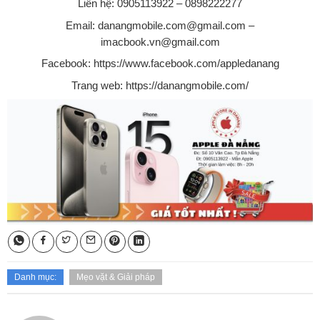
Liên hệ: 0905113922 – 0898222277
Email:
danangmobile.com@gmail.com
–
imacbook.vn@gmail.com
Facebook:
https://www.facebook.com/appledanang
Trang web:
https://danangmobile.com/
Danh mục:
Mẹo vặt & Giải pháp