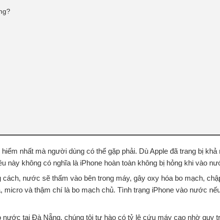
ng?
 hiểm nhất mà người dùng có thể gặp phải. Dù Apple đã trang bị khả
ều này không có nghĩa là iPhone hoàn toàn không bị hỏng khi vào nư
ng cách, nước sẽ thấm vào bên trong máy, gây oxy hóa bo mạch, ch
a, micro và thậm chí là bo mạch chủ. Tình trạng iPhone vào nước nếu
ước tại Đà Nẵng, chúng tôi tự hào có tỷ lệ cứu máy cao nhờ quy tr