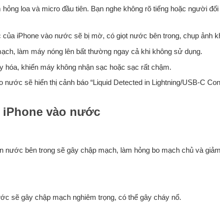
ỏng loa và micro đầu tiên. Bạn nghe không rõ tiếng hoặc người đối
ủa iPhone vào nước sẽ bị mờ, có giọt nước bên trong, chụp ảnh kh
ạch, làm máy nóng lên bất thường ngay cả khi không sử dụng.
y hóa, khiến máy không nhận sạc hoặc sạc rất chậm.
ào nước sẽ hiển thị cảnh báo “Liquid Detected in Lightning/USB-C Con
i iPhone vào nước
còn nước bên trong sẽ gây chập mạch, làm hỏng bo mạch chủ và giả
ớc sẽ gây chập mạch nghiêm trọng, có thể gây cháy nổ.