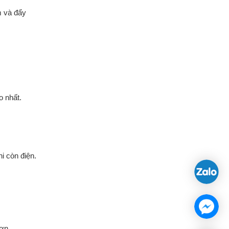
m và đẩy
 nhất.
i còn điện.
ơn.