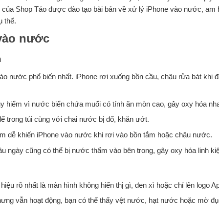
viên của Shop Táo được đào tạo bài bản về xử lý iPhone vào nước, am 
 thể.
vào nước
n
o nước phổ biến nhất. iPhone rơi xuống bồn cầu, chậu rửa bát khi 
y hiểm vì nước biển chứa muối có tính ăn mòn cao, gây oxy hóa nh
trong túi cùng với chai nước bị đổ, khăn ướt.
m dễ khiến iPhone vào nước khi rơi vào bồn tắm hoặc chậu nước.
u ngày cũng có thể bị nước thấm vào bên trong, gây oxy hóa linh ki
ệu rõ nhất là màn hình không hiển thị gì, đen xì hoặc chỉ lên logo App
ng vẫn hoạt động, bạn có thể thấy vệt nước, hạt nước hoặc mờ đụ