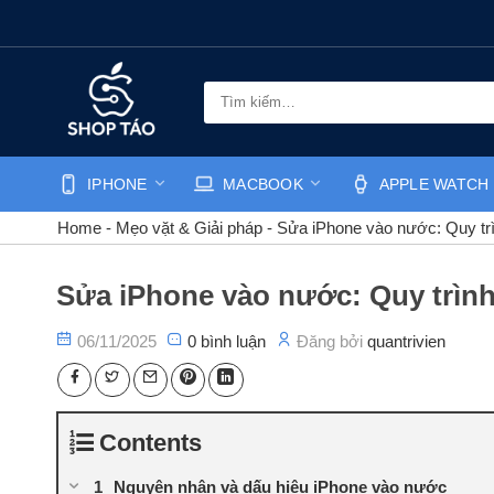
Bỏ
qua
nội
dung
Tìm
kiếm:
IPHONE
MACBOOK
APPLE WATCH
Home
-
Mẹo vặt & Giải pháp
-
Sửa iPhone vào nước: Quy tr
Sửa iPhone vào nước: Quy trìn
06/11/2025
0 bình luận
Đăng bởi
quantrivien
Contents
Nguyên nhân và dấu hiệu iPhone vào nước