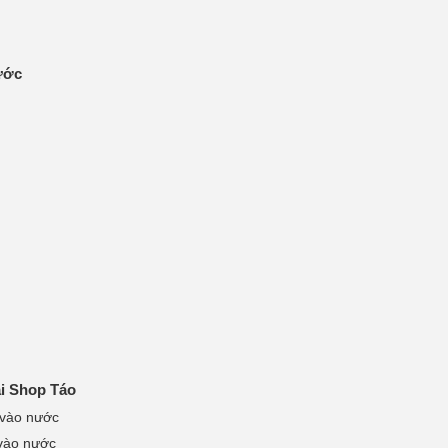
ước
ại Shop Táo
 vào nước
 vào nước