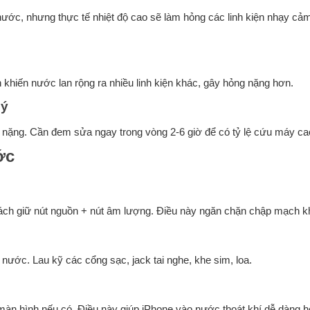
ước, nhưng thực tế nhiệt độ cao sẽ làm hỏng các linh kiện nhạy cả
hiến nước lan rộng ra nhiều linh kiện khác, gây hỏng nặng hơn.
lý
nặng. Cần đem sửa ngay trong vòng 2-6 giờ để có tỷ lệ cứu máy cao
ớc
ách giữ nút nguồn + nút âm lượng. Điều này ngăn chặn chập mạch kh
ước. Lau kỹ các cổng sạc, jack tai nghe, khe sim, loa.
màn hình nếu có. Điều này giúp iPhone vào nước thoát khí dễ dàng h