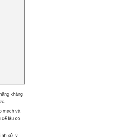
 năng kháng
ớc.
ập mạch và
 để lâu có
ình xử lý