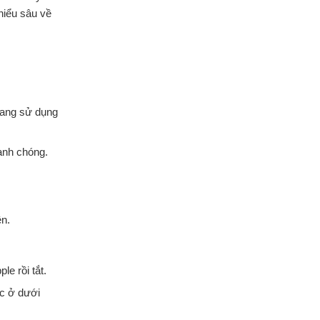
hiểu sâu về
đang sử dụng
anh chóng.
ện.
le rồi tắt.
c ở dưới