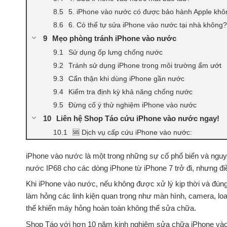
5. iPhone vào nước có được bảo hành Apple khô
6. Có thể tự sửa iPhone vào nước tại nhà không?
Mẹo phòng tránh iPhone vào nước
Sử dụng ốp lưng chống nước
Tránh sử dụng iPhone trong môi trường ẩm ướt
Cẩn thận khi dùng iPhone gần nước
Kiểm tra định kỳ khả năng chống nước
Đừng cố ý thử nghiệm iPhone vào nước
Liên hệ Shop Táo cứu iPhone vào nước ngay!
🆘 Dịch vụ cấp cứu iPhone vào nước:
iPhone vào nước là một trong những sự cố phổ biến và nguy
nước IP68 cho các dòng iPhone từ iPhone 7 trở đi, nhưng đi
Khi iPhone vào nước, nếu không được xử lý kịp thời và đú
làm hỏng các linh kiện quan trọng như màn hình, camera, lo
thể khiến máy hỏng hoàn toàn không thể sửa chữa.
Shop Táo với hơn 10 năm kinh nghiệm sửa chữa iPhone vào n