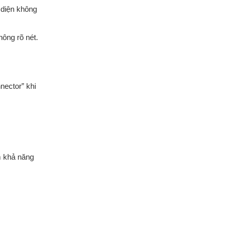
 diện không
ông rõ nét.
nector” khi
m khả năng