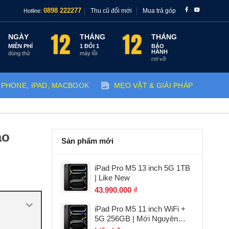
Thu cũ đổi mới
Mua trả góp
0898 222277
Hotline:
NGÀY
THÁNG
THÁNG
MIỄN PHÍ
1 ĐỔI 1
BẢO
HÀNH
dùng thử
máy lỗi
rơi vỡ
IPHONE, IPAD, MACBOOK
MẸO VẶT & GIẢI PHÁP
áo
Sản phẩm mới
iPad Pro M5 13 inch 5G 1TB
| Like New
43.990.000
₫
iPad Pro M5 11 inch WiFi +
5G 256GB | Mới Nguyên
Seal