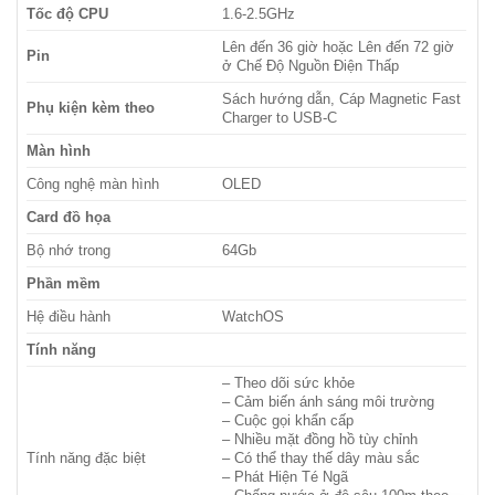
Tốc độ CPU
1.6-2.5GHz
Lên đến 36 giờ hoặc Lên đến 72 giờ
Pin
ở Chế Độ Nguồn Điện Thấp
Sách hướng dẫn, Cáp Magnetic Fast
Phụ kiện kèm theo
Charger to USB-C
Màn hình
Công nghệ màn hình
OLED
Card đồ họa
Bộ nhớ trong
64Gb
Phần mềm
Hệ điều hành
WatchOS
Tính năng
– Theo dõi sức khỏe
– Cảm biến ánh sáng môi trường
– Cuộc gọi khẩn cấp
– Nhiều mặt đồng hồ tùy chỉnh
Tính năng đặc biệt
– Có thể thay thế dây màu sắc
– Phát Hiện Té Ngã