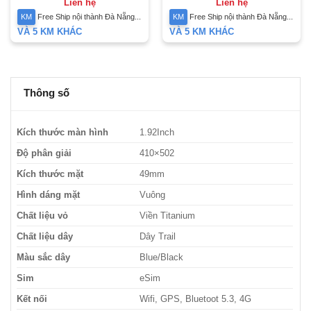
Seal
Liên hệ
Liên hệ
KM
Free Ship nội thành Đà Nẵng...
KM
Free Ship nội thành Đà Nẵng...
VÀ 5 KM KHÁC
VÀ 5 KM KHÁC
Thông số
Kích thước màn hình
1.92Inch
Độ phân giải
410×502
Kích thước mặt
49mm
Hình dáng mặt
Vuông
Chất liệu vỏ
Viền Titanium
Chất liệu dây
Dây Trail
Màu sắc dây
Blue/Black
Sim
eSim
Kết nối
Wifi, GPS, Bluetoot 5.3, 4G