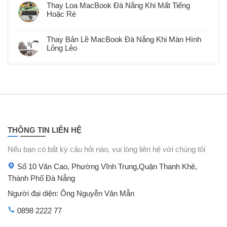
Đà
bình
iPhone
Thay Loa MacBook Đà Nẵng Khi Mất Tiếng
Nẵng
luận
12
–
Hoặc Rè
ở
Lấy
Bảo
Thay
Ngay
Không
Hành
Phím
Tại
có
MacBook
Đà
bình
Bị
Thay Bản Lề MacBook Đà Nẵng Khi Màn Hình
Nẵng
luận
Liệt
–
Lỏng Lẻo
ở
Tại
Zin,
Thay
Đà
Không
Bảo
Loa
Nẵng
có
Hành
MacBook
Lấy
bình
Đà
Nhanh
luận
Nẵng
ở
Khi
Thay
Mất
Bản
Tiếng
Lề
Hoặc
MacBook
Rè
Đà
Nẵng
Khi
THÔNG TIN LIÊN HỆ
Màn
Hình
Lỏng
Nếu bạn có bất kỳ câu hỏi nào, vui lòng liên hệ với chúng tôi
Lẻo
Số 10 Văn Cao, Phường Vĩnh Trung,Quận Thanh Khê,
Thành Phố Đà Nẵng
Người đại diện: Ông Nguyễn Văn Mẵn
0898 2222 77