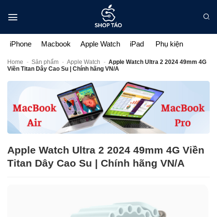
Bỏ
qua
nội
dung
iPhone
Macbook
Apple Watch
iPad
Phụ kiện
Home
-
Sản phẩm
-
Apple Watch
-
Apple Watch Ultra 2 2024 49mm 4G
Viền Titan Dây Cao Su | Chính hãng VN/A
Apple Watch Ultra 2 2024 49mm 4G Viền
Titan Dây Cao Su | Chính hãng VN/A