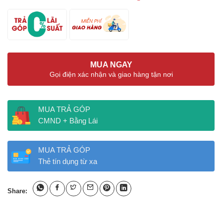
MUA NGAY
Gọi điện xác nhận và giao hàng tận nơi
MUA TRẢ GÓP
CMND + Bằng Lái
MUA TRẢ GÓP
Thẻ tín dụng từ xa
Share: