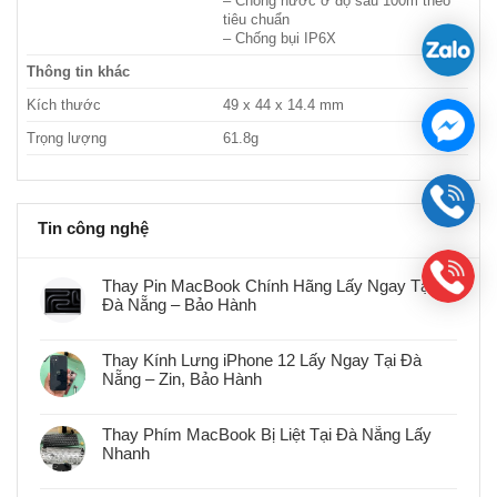
– Chống nước ở độ sâu 100m theo
tiêu chuẩn
– Chống bụi IP6X
Thông tin khác
Kích thước
49 x 44 x 14.4 mm
Trọng lượng
61.8g
Tin công nghệ
Thay Pin MacBook Chính Hãng Lấy Ngay Tại
Đà Nẵng – Bảo Hành
Không
có
bình
Thay Kính Lưng iPhone 12 Lấy Ngay Tại Đà
luận
Nẵng – Zin, Bảo Hành
ở
Thay
Không
Pin
có
MacBook
bình
Chính
Thay Phím MacBook Bị Liệt Tại Đà Nẵng Lấy
luận
Hãng
Nhanh
ở
Lấy
Thay
Ngay
Không
Kính
Tại
có
Lưng