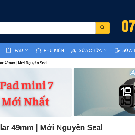
IPAD
PHỤ KIỆN
SỬA CHỮA
SỬA: 
ular 49mm | Mới Nguyên Seal
ular 49mm | Mới Nguyên Seal