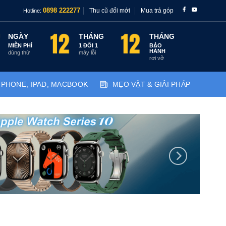
Thu cũ đổi mới
Mua trả góp
0898 222277
Hotline:
NGÀY
THÁNG
THÁNG
MIỄN PHÍ
1 ĐỔI 1
BẢO
HÀNH
dùng thử
máy lỗi
rơi vỡ
IPHONE, IPAD, MACBOOK
MẸO VẶT & GIẢI PHÁP