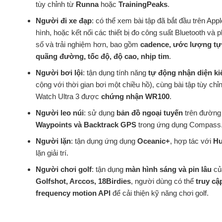
tùy chỉnh từ
Runna
hoặc
TrainingPeaks
.
Người đi xe đạp
: có thể xem bài tập đã bắt đầu trên Ap
hình, hoặc kết nối các thiết bị đo công suất Bluetooth và
số và trải nghiệm hơn, bao gồm
cadence, ước lượng tự
quãng đường, tốc độ, độ cao, nhịp tim
.
Người bơi lội
: tận dụng tính năng
tự động nhận diện k
cộng với thời gian bơi một chiều hồ), cùng bài tập tùy ch
Watch Ultra 3 được
chứng nhận WR100
.
Người leo núi
: sử dụng
bản đồ ngoại tuyến
trên đường 
Waypoints và Backtrack GPS
trong ứng dụng Compass
Người lặn
: tận dụng ứng dụng
Oceanic+
, hợp tác với
Hu
lặn giải trí.
Người chơi golf
: tận dụng
màn hình sáng và pin lâu
của
Golfshot, Arccos, 18Birdies
, người dùng có thể
truy cậ
frequency motion API
để cải thiện kỹ năng chơi golf.