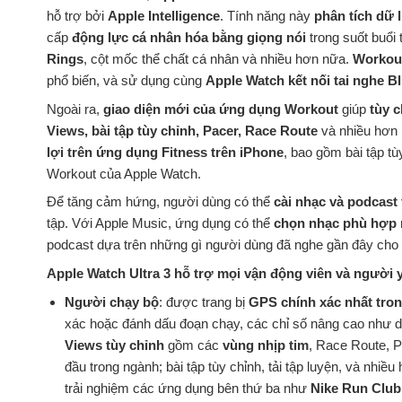
hỗ trợ bởi
Apple Intelligence
. Tính năng này
phân tích dữ 
cấp
động lực cá nhân hóa bằng giọng nói
trong suốt buổi 
Rings
, cột mốc thể chất cá nhân và nhiều hơn nữa.
Workou
phổ biến, và sử dụng cùng
Apple Watch kết nối tai nghe B
Ngoài ra,
giao diện mới của ứng dụng Workout
giúp
tùy 
Views, bài tập tùy chỉnh, Pacer, Race Route
và nhiều hơn 
lợi trên ứng dụng Fitness trên iPhone
, bao gồm bài tập t
Workout của Apple Watch.
Để tăng cảm hứng, người dùng có thể
cài nhạc và podcast
tập. Với Apple Music, ứng dụng có thể
chọn nhạc phù hợp nh
podcast dựa trên những gì người dùng đã nghe gần đây cho lo
Apple Watch Ultra 3 hỗ trợ mọi vận động viên và người y
Người chạy bộ
: được trang bị
GPS chính xác nhất tron
xác hoặc đánh dấu đoạn chạy, các chỉ số nâng cao như dao
Views tùy chỉnh
gồm các
vùng nhịp tim
, Race Route, P
đầu trong ngành; bài tập tùy chỉnh, tải tập luyện, và nhi
trải nghiệm các ứng dụng bên thứ ba như
Nike Run Club