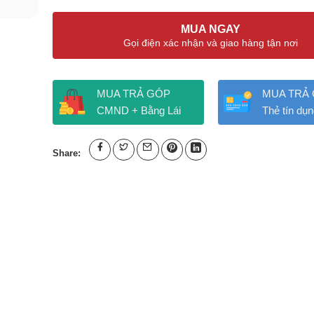
MUA NGAY
Gọi điện xác nhận và giao hàng tận nơi
MUA TRẢ GÓP
MUA TRẢ
CMND + Bằng Lái
Thẻ tín dụn
Share: