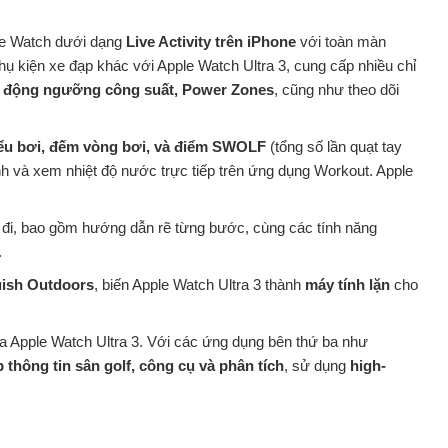
ple Watch dưới dạng
Live Activity trên iPhone
với toàn màn
 phụ kiện xe đạp khác với Apple Watch Ultra 3, cung cấp nhiều chỉ
 động ngưỡng công suất, Power Zones
, cũng như theo dõi
iểu bơi, đếm vòng bơi, và điểm SWOLF
(tổng số lần quạt tay
ỉnh và xem nhiệt độ nước trực tiếp trên ứng dụng Workout. Apple
đi, bao gồm hướng dẫn rẽ từng bước, cùng các tính năng
.
ish Outdoors
, biến Apple Watch Ultra 3 thành
máy tính lặn
cho
 Apple Watch Ultra 3. Với các ứng dụng bên thứ ba như
p thông tin sân golf, công cụ và phân tích
, sử dụng
high-