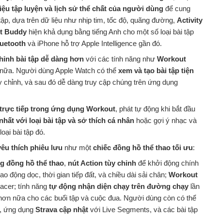
liệu tập luyện và lịch sử thể chất của người dùng
để cung
tập, dựa trên dữ liệu như nhịp tim, tốc độ, quãng đường,
Activity
t Buddy
hiện khả dụng bằng tiếng Anh cho một số loại bài tập
luetooth
và iPhone hỗ trợ Apple Intelligence gần đó.
chỉnh bài tập dễ dàng hơn
với các tính năng như
Workout
nữa. Người dùng Apple Watch có thể
xem và tạo bài tập tiện
ùy chỉnh, và sau đó dễ dàng truy cập chúng trên ứng dụng
 trực tiếp trong ứng dụng Workout
, phát tự động khi bắt đầu
ất với loại bài tập và sở thích cá nhân
hoặc gợi ý nhạc và
ại bài tập đó.
êu thích phiêu lưu
như một
chiếc đồng hồ thể thao tối ưu
:
g đồng hồ thể thao
,
nút Action tùy chỉnh
để khởi động chính
 động dọc, thời gian tiếp đất, và chiều dài sải chân;
Workout
acer; tính năng
tự động nhận diện chạy trên đường chạy
lần
ều hơn nữa cho các buổi tập và cuộc đua. Người dùng còn có thể
, ứng dụng
Strava cập nhật
với Live Segments, và các bài tập