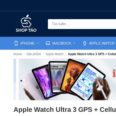
Bỏ
qua
nội
dung
Tìm
kiếm:
IPHONE
MACBOOK
APPLE WATCH
Home
-
Sản phẩm
-
Apple Watch
-
Apple Watch Ultra 3 GPS + Cell
Apple Watch Ultra 3 GPS + Cell