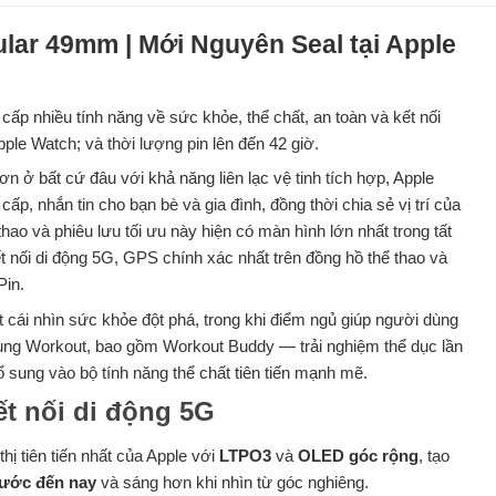
ular 49mm | Mới Nguyên Seal tại Apple
 cấp nhiều tính năng về sức khỏe, thể chất, an toàn và kết nối
ple Watch; và thời lượng pin lên đến 42 giờ.
ơn ở bất cứ đâu với khả năng liên lạc vệ tinh tích hợp, Apple
ấp, nhắn tin cho bạn bè và gia đình, đồng thời chia sẻ vị trí của
ao và phiêu lưu tối ưu này hiện có màn hình lớn nhất trong tất
t nối di động 5G, GPS chính xác nhất trên đồng hồ thể thao và
Pin.
cái nhìn sức khỏe đột phá, trong khi điểm ngủ giúp người dùng
dụng Workout, bao gồm Workout Buddy — trải nghiệm thể dục lần
bổ sung vào bộ tính năng thể chất tiên tiến mạnh mẽ.
ết nối di động 5G
hị tiên tiến nhất của Apple với
LTPO3
và
OLED góc rộng
, tạo
trước đến nay
và sáng hơn khi nhìn từ góc nghiêng.