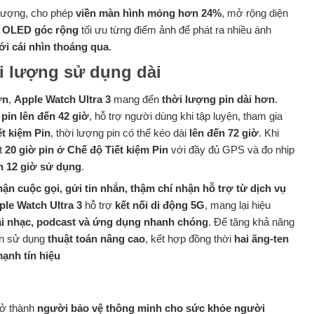
 lượng, cho phép
viền màn hình mỏng hơn 24%
, mở rộng diện
h
OLED góc rộng
tối ưu từng điểm ảnh để phát ra nhiều ánh
ới cái nhìn thoáng qua
.
ời lượng sử dụng dài
ơn
,
Apple Watch Ultra 3
mang đến
thời lượng pin dài hơn
.
pin lên đến 42 giờ
, hỗ trợ người dùng khi tập luyện, tham gia
t kiệm Pin
, thời lượng pin có thể kéo dài
lên đến 72 giờ
. Khi
t
20 giờ pin ở Chế độ Tiết kiệm Pin
với đầy đủ GPS và đo nhịp
n 12 giờ sử dụng
.
hận cuộc gọi, gửi tin nhắn, thậm chí nhận hỗ trợ từ dịch vụ
ple Watch Ultra 3
hỗ trợ
kết nối di động 5G
, mang lại hiệu
ải nhạc, podcast và ứng dụng nhanh chóng
. Để tăng khả năng
òn sử dụng
thuật toán nâng cao
, kết hợp đồng thời
hai ăng-ten
ạnh tín hiệu
trở thành
người bảo vệ thông minh cho sức khỏe người