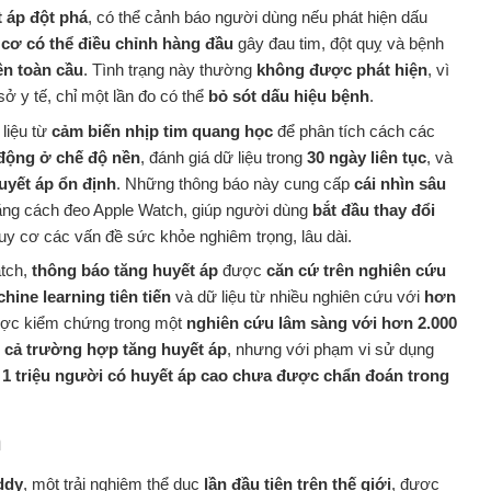
 áp đột phá
, có thể cảnh báo người dùng nếu phát hiện dấu
 cơ có thể điều chỉnh hàng đầu
gây đau tim, đột quỵ và bệnh
ên toàn cầu
. Tình trạng này thường
không được phát hiện
, vì
ở y tế, chỉ một lần đo có thể
bỏ sót dấu hiệu bệnh
.
liệu từ
cảm biến nhịp tim quang học
để phân tích cách các
động ở chế độ nền
, đánh giá dữ liệu trong
30 ngày liên tục
, và
uyết áp ổn định
. Những thông báo này cung cấp
cái nhìn sâu
 bằng cách đeo Apple Watch, giúp người dùng
bắt đầu thay đổi
y cơ các vấn đề sức khỏe nghiêm trọng, lâu dài.
atch,
thông báo tăng huyết áp
được
căn cứ trên nghiên cứu
hine learning tiên tiến
và dữ liệu từ nhiều nghiên cứu với
hơn
được kiểm chứng trong một
nghiên cứu lâm sàng với hơn 2.000
t cả trường hợp tăng huyết áp
, nhưng với phạm vi sử dụng
1 triệu người có huyết áp cao chưa được chẩn đoán trong
n
ddy
, một trải nghiệm thể dục
lần đầu tiên trên thế giới
, được