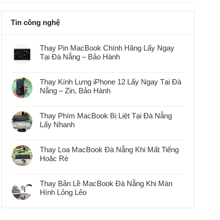
Tin công nghệ
Thay Pin MacBook Chính Hãng Lấy Ngay
Tại Đà Nẵng – Bảo Hành
Không
có
bình
Thay Kính Lưng iPhone 12 Lấy Ngay Tại Đà
luận
Nẵng – Zin, Bảo Hành
ở
Thay
Không
Pin
có
MacBook
bình
Chính
Thay Phím MacBook Bị Liệt Tại Đà Nẵng
luận
Hãng
Lấy Nhanh
ở
Lấy
Thay
Ngay
Không
Kính
Tại
có
Lưng
Đà
bình
iPhone
Thay Loa MacBook Đà Nẵng Khi Mất Tiếng
Nẵng
luận
12
–
Hoặc Rè
ở
Lấy
Bảo
Thay
Ngay
Hành
Không
Phím
Tại
có
MacBook
Đà
bình
Bị
Thay Bản Lề MacBook Đà Nẵng Khi Màn
Nẵng
luận
Liệt
–
Hình Lỏng Lẻo
ở
Tại
Zin,
Thay
Đà
Bảo
Không
Loa
Nẵng
Hành
có
MacBook
Lấy
bình
Đà
Nhanh
luận