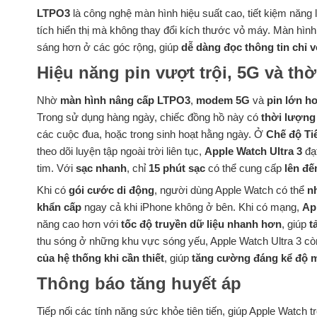
LTPO3
là công nghệ màn hình hiệu suất cao, tiết kiệm năng
tích hiển thị mà không thay đổi kích thước vỏ máy. Màn hìn
sáng hơn ở các góc rộng, giúp
dễ dàng đọc thông tin chỉ v
Hiệu năng pin vượt trội, 5G và th
Nhờ
màn hình nâng cấp LTPO3
,
modem 5G
và
pin lớn h
Trong sử dụng hàng ngày, chiếc đồng hồ này có
thời lượng 
các cuộc đua, hoặc trong sinh hoạt hằng ngày. Ở
Chế độ Tiế
theo dõi luyện tập ngoài trời liên tục,
Apple Watch Ultra 3
đạ
tim. Với
sạc nhanh
, chỉ
15 phút sạc
có thể cung cấp
lên đế
Khi có
gói cước di động
, người dùng Apple Watch có thể
n
khẩn cấp
ngay cả khi iPhone không ở bên. Khi có mạng,
Ap
năng cao hơn với
tốc độ truyền dữ liệu nhanh hơn
, giúp
t
thu sóng ở những khu vực sóng yếu, Apple Watch Ultra 3 c
của hệ thống khi cần thiết
, giúp
tăng cường đáng kể độ m
Thông báo tăng huyết áp
Tiếp nối các tính năng sức khỏe tiên tiến, giúp Apple Watch 