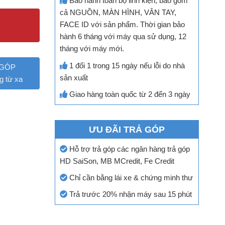
Bảo hành toàn bộ linh kiện, bao gồm
cả NGUỒN, MÀN HÌNH, VÂN TAY,
FACE ID với sản phẩm. Thời gian bảo
hành 6 tháng với máy qua sử dụng, 12
tháng với máy mới.
1 đổi 1 trong 15 ngày nếu lỗi do nhà
 GÓP
sản xuất
g từ xa
Giao hàng toàn quốc từ 2 đến 3 ngày
ƯU ĐÃI TRẢ GÓP
Hỗ trợ trả góp các ngân hàng trả góp
HD SaiSon, MB MCredit, Fe Credit
Chỉ cần bằng lái xe & chứng minh thư
Trả trước 20% nhận máy sau 15 phút