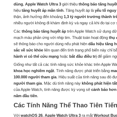
dùng
,
Apple Watch Ultra 3
giới thiệu
thông báo tăng huyết
hiệu
tăng huyết áp mãn tính
. Tăng huyết áp là
yếu tố nguy
thận, ảnh hưởng đến khoảng
1,3 tỷ người trưởng thành tr
nhiều người không đi khám định kỳ và ngay cả khi đo tại cơ s
Các
thông báo tăng huyết áp
trên Apple Watch sử dụng dữ 
mạch máu phản ứng với nhịp tim. Thuật toán hoạt động
thụ 
sẽ thông báo cho người dùng nếu phát hiện
dấu hiệu tăng h
sắc về sức khỏe
liên quan đến tình trạng phổ biến này chỉ
hành vi có thể cứu mạng
hoặc
bắt đầu điều trị
để giảm ngu
Giống như tất cả các tính năng sức khỏe khác trên Apple W
khoa học nghiêm ngặt
. Tính năng được phát triển bằng
mac
100.000 người tham gia
. Hiệu suất của tính năng sau đó 
người tham gia
. Mặc dù tính năng này
không phát hiện tấ
của Apple Watch, tính năng được kỳ vọng sẽ
cảnh báo hơn 
năm đầu tiên
.
Các Tính Năng Thể Thao Tiên Tiế
Với
watchOS 26
,
Apple Watch Ultra 3
ra mắt
Workout Bu