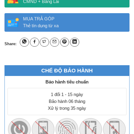
CMND + Bằng Lái
MUA TRẢ GÓP
Thẻ tín dụng từ xa
Share:
CHẾ ĐỘ BẢO HÀNH
Bảo hành tiêu chuẩn
1 đổi 1 - 15 ngày
Bảo hành 06 tháng
Xử lý trong 35 ngày