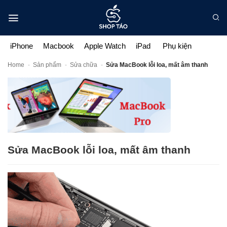
Bỏ
qua
nội
dung
iPhone
Macbook
Apple Watch
iPad
Phụ kiện
Home
-
Sản phẩm
-
Sửa chữa
-
Sửa MacBook lỗi loa, mất âm thanh
Sửa MacBook lỗi loa, mất âm thanh