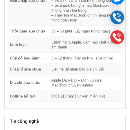
Giải pháp sửa chữa
– Vệ sinh và làm sạch hệ thống loa
– Sửa jack tai nghe nếu MacBook
•Làm sạch cổng kết nối để đảm bảo không có bụi bẩn gây lỗi
không nhận loa trong
nhận diện.
– Thay loa MacBook chính hãng nếu bị
hỏng hoàn toàn
🔹
Tắt chế độ “Mute” (Tắt tiếng):
•Một số lỗi mất âm thanh đơn giản chỉ do chế độ
Mute
đang bật.
Thời gian sửa chữa
30 – 60 phút (Lấy ngay trong ngày)
Sửa lỗi loa bị rè, méo tiếng, mất tiếng
Chính hãng Apple, đảm bảo chất lượng
Linh kiện
âm thanh
Nếu loa MacBook bị rè, méo tiếng hoặc mất tiếng hoàn toàn,
nguyên nhân có thể do hỏng loa hoặc lỗi bo mạch. Chúng tôi sẽ
Chế độ bảo hành
3 – 12 tháng (Tùy dịch vụ sửa chữa)
kiểm tra và đưa ra giải pháp sửa chữa phù hợp nhất.
Chi phí sửa chữa
Liên hệ để nhận báo giá chi tiết
🔹
Làm sạch bụi bẩn trong loa:
•Loa MacBook có thể bị bám bụi, ảnh hưởng đến chất lượng
Apple Đà Nẵng – Dịch vụ sửa
Địa chỉ sửa chữa
MacBook chuyên nghiệp
âm thanh.
•Chúng tôi sẽ vệ sinh loa bằng dụng cụ chuyên dụng để cải
Hotline hỗ trợ
0905 113 922
(Tư vấn miễn phí)
thiện âm thanh mà không cần thay mới.
🔹
Kiểm tra và thay màng loa bị rách:
•Màng loa bị rách do sử dụng với âm lượng lớn hoặc do va đập.
Tin công nghệ
•Nếu màng loa bị hỏng, cần thay thế để âm thanh rõ nét như