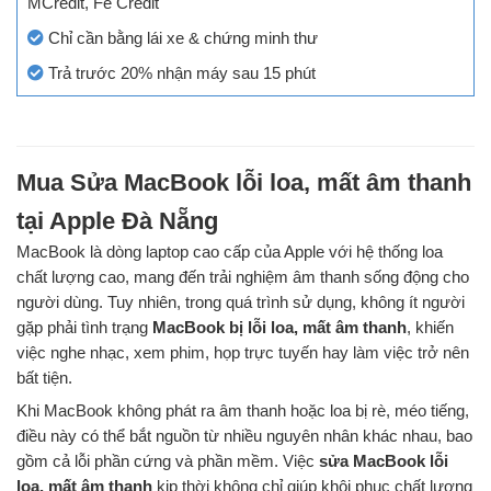
MCredit, Fe Credit
Chỉ cần bằng lái xe & chứng minh thư
Trả trước 20% nhận máy sau 15 phút
Mua Sửa MacBook lỗi loa, mất âm thanh
tại Apple Đà Nẵng
MacBook là dòng laptop cao cấp của Apple với hệ thống loa
chất lượng cao, mang đến trải nghiệm âm thanh sống động cho
người dùng. Tuy nhiên, trong quá trình sử dụng, không ít người
gặp phải tình trạng
MacBook bị lỗi loa, mất âm thanh
, khiến
việc nghe nhạc, xem phim, họp trực tuyến hay làm việc trở nên
bất tiện.
Khi MacBook không phát ra âm thanh hoặc loa bị rè, méo tiếng,
điều này có thể bắt nguồn từ nhiều nguyên nhân khác nhau, bao
gồm cả lỗi phần cứng và phần mềm. Việc
sửa MacBook lỗi
loa, mất âm thanh
kịp thời không chỉ giúp khôi phục chất lượng