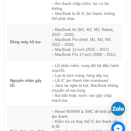
– Âm thanh chập chờn, lúc có lúc
🔹
Cập nhật macOS mới nhất để sửa lỗi hệ điều hành:
không
– MacBook bị lỗi IC âm thanh, không
•Một số phiên bản macOS có thể bị lỗi âm thanh, cần cập nhật
thể phát nhạc
phiên bản mới nhất để khắc phục.
– MacBook Air (M1, M2, M3, Retina,
•Nếu lỗi xuất hiện sau khi cập nhật, có thể cài đặt lại hệ điều
2010 – 2024)
hành để kiểm tra.
– MacBook Pro (Intel, M1, M2, M3,
Dòng máy hỗ trợ
2012 – 2024)
Sửa lỗi cài đặt âm thanh trên MacBook
– MacBook 12-inch (2015 – 2017)
– MacBook Pro 17-inch (2008 – 2011)
Nhiều trường hợp MacBook mất âm thanh chỉ đơn giản do cài
đặt đầu ra âm thanh sai. Chúng tôi sẽ kiểm tra và thiết lập lại để
– Lỗi phần mềm, xung đột hệ điều hành
macOS
giúp khách hàng tiết kiệm chi phí sửa chữa.
– Loa bị rách màng, hỏng dây loa
🔹
Kiểm tra đầu ra âm thanh trong System Preferences:
Nguyên nhân gây
– Lỗi IC âm thanh trên mainboard
lỗi
– Jack tai nghe bị kẹt, MacBook không
•Đảm bảo MacBook không đang kết nối với AirPods, loa
chuyển về loa trong
Bluetooth hoặc thiết bị âm thanh khác.
– Bụi bẩn hoặc nước vào gây chập
mạch loa
•Đặt lại đầu ra âm thanh về
Internal Speakers (Loa trong)
.
– Reset NVRAM & SMC để khôi phục
🔹
Kiểm tra jack tai nghe và cổng kết nối:
âm thanh
– Kiểm tra và thay thế IC âm thanh nếu
•Nếu jack tai nghe bị kẹt, MacBook có thể nhận diện rằng tai
bị lỗi
nghe vẫn đang cắm dù đã rút ra.