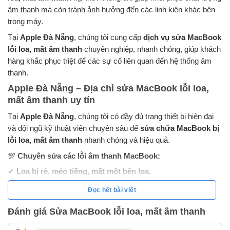
âm thanh mà còn tránh ảnh hưởng đến các linh kiện khác bên
trong máy.
Tại
Apple Đà Nẵng
, chúng tôi cung cấp
dịch vụ sửa MacBook
lỗi loa, mất âm thanh
chuyên nghiệp, nhanh chóng, giúp khách
hàng khắc phục triệt để các sự cố liên quan đến hệ thống âm
thanh.
Apple Đà Nẵng – Địa chỉ sửa MacBook lỗi loa,
mất âm thanh uy tín
Tại
Apple Đà Nẵng
, chúng tôi có đầy đủ trang thiết bị hiện đại
và đội ngũ kỹ thuật viên chuyên sâu để
sửa chữa MacBook bị
lỗi loa, mất âm thanh
nhanh chóng và hiệu quả.
💯
Chuyên sửa các lỗi âm thanh MacBook:
✔
Loa bị rè, méo tiếng, mất một bên loa.
✔
MacBook không phát ra âm thanh, mất hoàn toàn tiếng.
Đọc hết bài viết
✔
Mất âm thanh sau khi cập nhật macOS, xung đột phần
Đánh giá Sửa MacBook lỗi loa, mất âm thanh
mềm.